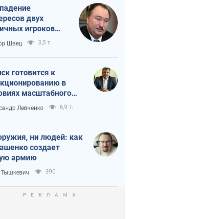
падение
ересов двух
ичных игроков
 тайный план
3,5 т.
ор Швец
мпа и Путина?
ск готовится к
кционированию в
овиях масштабного
нного кризиса
6,9 т.
сандр Левченко
оружия, ни людей: как
ашенко создает
ую армию
390
 Тышкевич