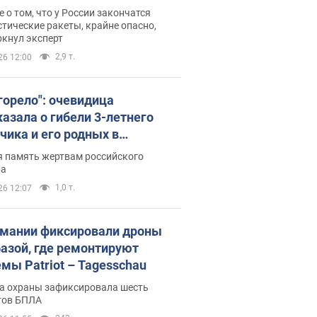
ине? Интервью с Мельником
 о том, что у России закончатся
тические ракеты, крайне опасно,
ркнул эксперт
2,9 т.
26 12:00
 горело": очевидица
казала о гибели 3-летнего
чика и его родных в
льтате атаки РФ на Киевскую
я память жертвам российского
сть. Видео и фото
ра
1,0 т.
26 12:07
рмании фиксировали дроны
базой, где ремонтируют
емы Patriot – Tagesschau
а охраны зафиксировала шесть
тов БПЛА