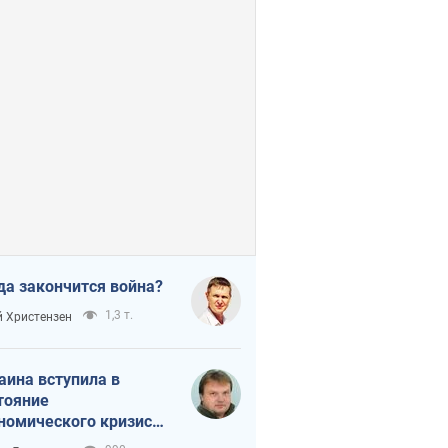
да закончится война?
1,3 т.
 Христензен
аина вступила в
тояние
номического кризиса.
ь ли свет в конце