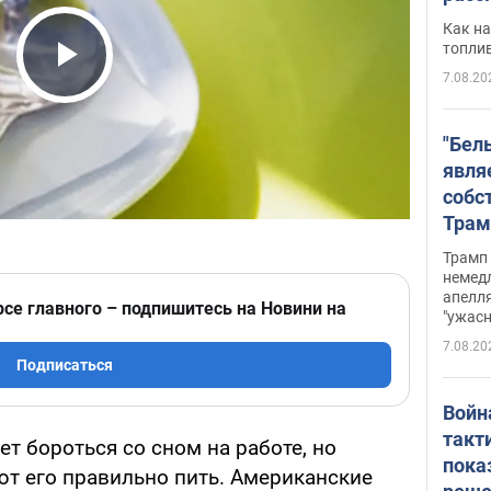
Как на
топли
7.08.20
Play Video
"Бел
явля
собс
Трам
прио
Трамп 
стро
немед
апелля
баль
рсе главного – подпишитесь на Новини на
"ужас
стои
7.08.20
долл
Подписаться
Войн
такт
т бороться со сном на работе, но
пока
т его правильно пить. Американские