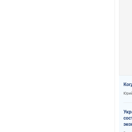
Ког
Юрий
Укр
сос
эко
Ест