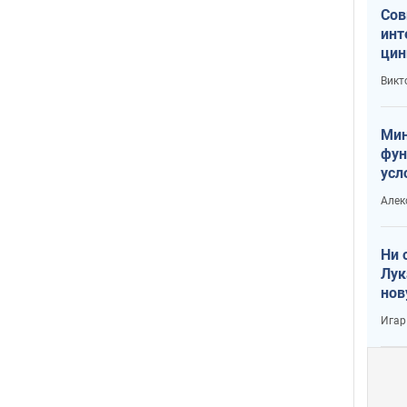
Сов
инт
цин
или
Викт
Тра
Мин
фун
усл
вое
Алек
Ни 
Лук
нов
Игар