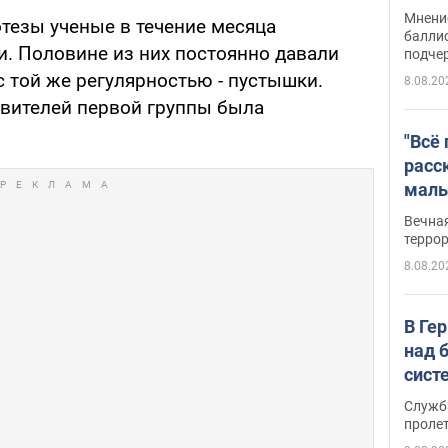
Укра
Мнение
отезы ученые в течение месяца
баллис
. Половине из них постоянно давали
подче
 с той же регулярностью - пустышки.
8.08.20
вителей первой группы была
"Всё
расс
маль
резу
Вечна
обла
терро
8.08.20
В Ге
над 
сист
Служб
проле