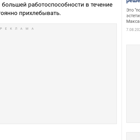
реше
я большей работоспособности в течение
росс
Это "
тоянно прихлебывать.
дрон
эстети
Макса
7.08.20