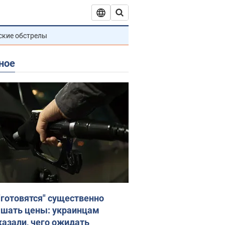
ские обстрелы
ное
"готовятся" существенно
шать цены: украинцам
казали, чего ожидать