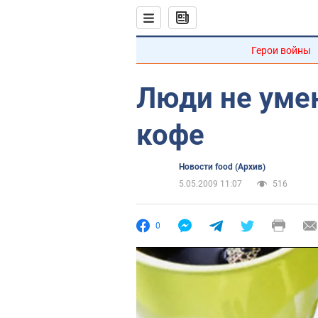
Герои войны
Люди не уме
кофе
Новости food (Архив)
5.05.2009 11:07
516
0