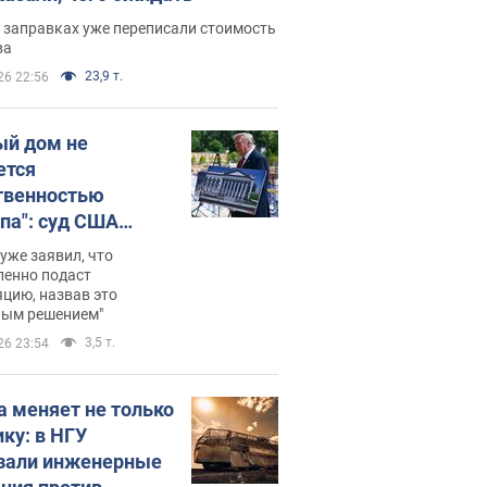
 заправках уже переписали стоимость
ва
23,9 т.
26 22:56
ый дом не
ется
твенностью
па": суд США
становил
уже заявил, что
ительство
ленно подаст
цию, назвав это
ного зала
ным решением"
мостью 400 млн
3,5 т.
26 23:54
аров
а меняет не только
ику: в НГУ
зали инженерные