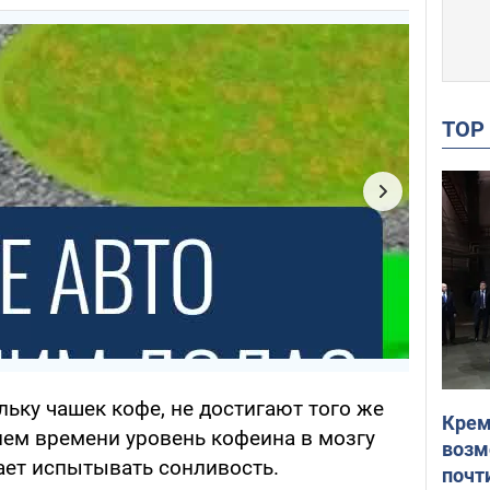
TO
ольку чашек кофе, не достигают того же
Крем
ием времени уровень кофеина в мозгу
возм
ает испытывать сонливость.
почт