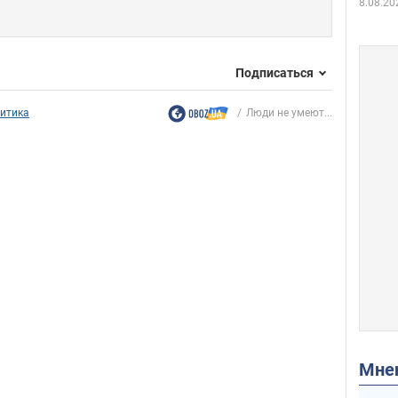
8.08.20
Подписаться
итика
Люди не умеют...
Мн