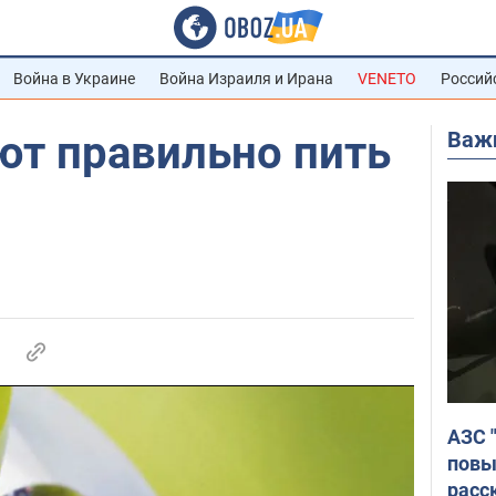
Война в Украине
Война Израиля и Ирана
VENETO
Россий
Важ
ют правильно пить
АЗС 
повы
расс