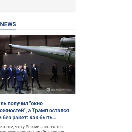
P NEWS
ль получил "окно
ожностей", а Трамп остался
и без ракет: как быть
ине? Интервью с Мельником
 о том, что у России закончатся
тические ракеты, крайне опасно,