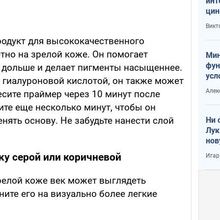
инт
цин
или
Викт
Тра
одукт для высококачественного
тно на зрелой коже. Он помогает
Мин
фун
 дольше и делает пигменты насыщеннее.
усл
 гиалуроновой кислотой, он также может
вое
Алек
есите праймер через 10 минут после
дите еще несколько минут, чтобы он
нять основу. Не забудьте нанести слой
Ни 
Лук
нов
ку серой или коричневой
Игар
релой коже век может выглядеть
ите его на визуально более легкие