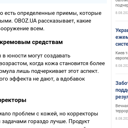
подче
о есть определенные приемы, которые
8.08.20
ыми. OBOZ.UA рассказывает, какие
вооружение всем.
Укра
ежем
 кремовым средствам
сист
Зеле
Киев т
 в юности могут создавать
европ
возрастом, когда кожа становится более
8.08.20
рмула лишь подчеркивает этот аспект.
го эффекта не дают, а вдобавок
Забо
подд
резу
рректоры
обла
Вечна
киев
терро
ало проблем с кожей, но корректоры
8.08.20
 задачами гораздо лучше. Продукт