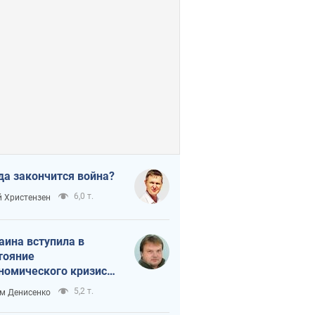
да закончится война?
6,0 т.
 Христензен
аина вступила в
тояние
номического кризиса.
ь ли свет в конце
5,2 т.
м Денисенко
неля?