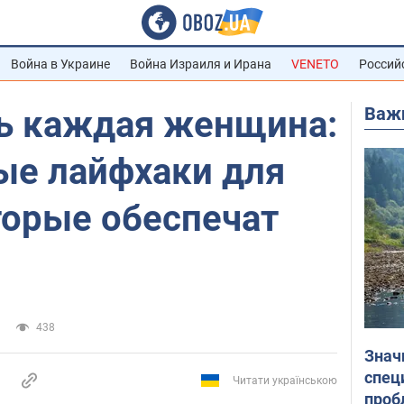
Война в Украине
Война Израиля и Ирана
VENETO
Россий
Важ
ь каждая женщина:
ые лайфхаки для
торые обеспечат
438
Знач
спец
Читати українською
проб