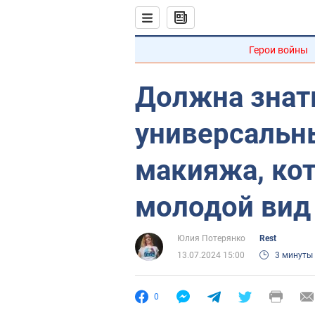
Герои войны
Должна знат
универсальн
макияжа, ко
молодой вид
Юлия Потерянко
Rest
13.07.2024 15:00
3 минуты
0