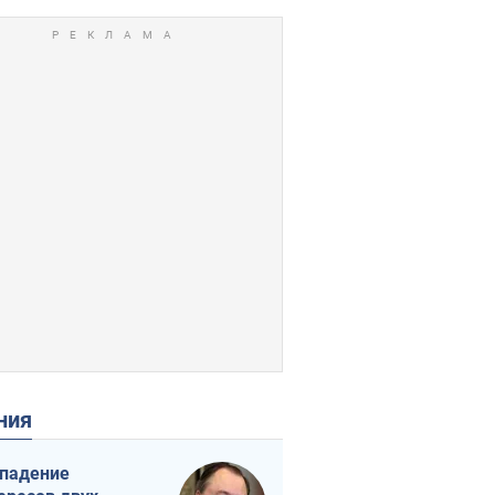
ения
падение