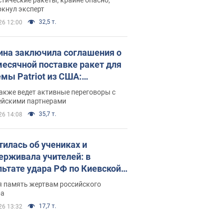
ркнул эксперт
32,5 т.
26 12:00
ина заключила соглашения о
есячной поставке ракет для
емы Patriot из США:
нский раскрыл подробности
акже ведет активные переговоры с
ейскими партнерами
35,7 т.
26 14:08
тилась об учениках и
ерживала учителей: в
льтате удара РФ по Киевской
сти погибли директор
я память жертвам российского
ского лицея, её муж и внук
ра
17,7 т.
26 13:32