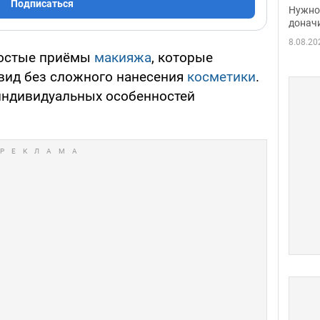
судь
Подписаться
Нужно 
неож
донач
8.08.20
ростые приёмы
макияжа
, которые
вид без сложного нанесения
косметики
.
 индивидуальных особенностей