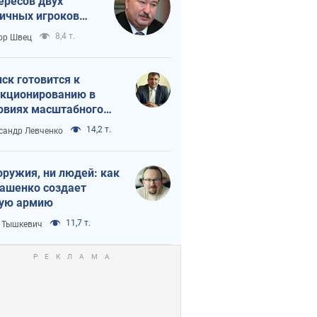
ересов двух
ичных игроков
 тайный план
8,4 т.
ор Швец
мпа и Путина?
ск готовится к
кционированию в
овиях масштабного
нного кризиса
14,2 т.
сандр Левченко
оружия, ни людей: как
ашенко создает
ую армию
11,7 т.
 Тышкевич