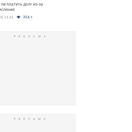
я вынес
ли платить долг из-за
иданное решение
исления
30,6 т.
26 14:43