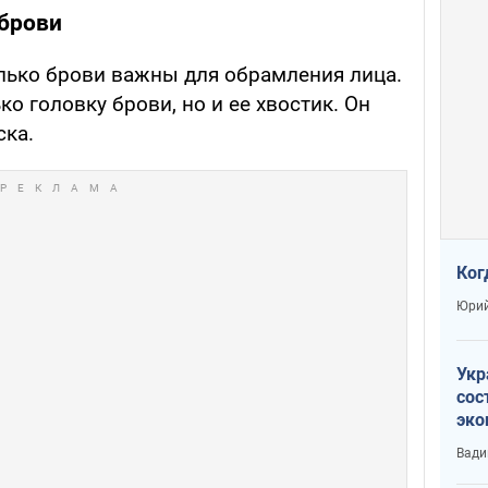
 брови
олько брови важны для обрамления лица.
о головку брови, но и ее хвостик. Он
ска.
Ког
Юрий
Укр
сос
эко
Ест
Вади
тун