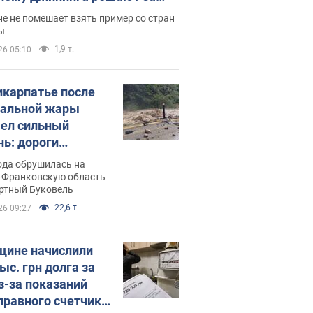
ицей
е не помешает взять пример со стран
ы
1,9 т.
26 05:10
икарпатье после
альной жары
ел сильный
нь: дороги
ратились в реки.
ода обрушилась на
о
-Франковскую область
ортный Буковель
22,6 т.
26 09:27
ине начислили
ыс. грн долга за
из-за показаний
правного счетчика: