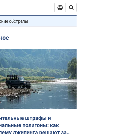
ские обстрелы
ное
ительные штрафы и
иальные полигоны: как
лему джипинга решают за