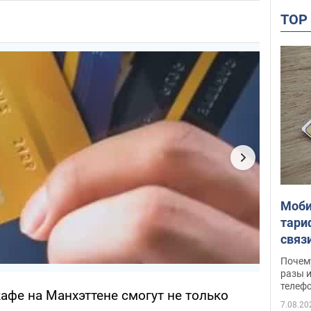
TO
Моби
тари
связ
жало
Почем
разы и
телеф
афе на Манхэттене смогут не только
7.08.20