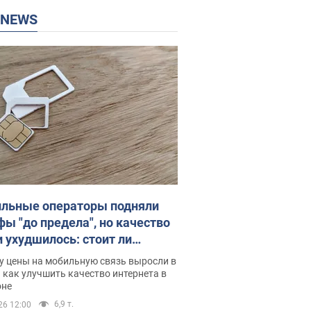
P NEWS
льные операторы подняли
фы "до предела", но качество
и ухудшилось: стоит ли
ваться на цены
у цены на мобильную связь выросли в
 как улучшить качество интернета в
оне
6,9 т.
26 12:00