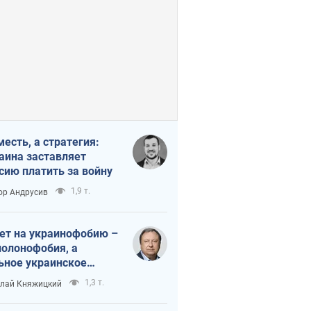
месть, а стратегия:
аина заставляет
сию платить за войну
1,9 т.
ор Андрусив
ет на украинофобию –
полонофобия, а
ьное украинское
ударство
1,3 т.
лай Княжицкий