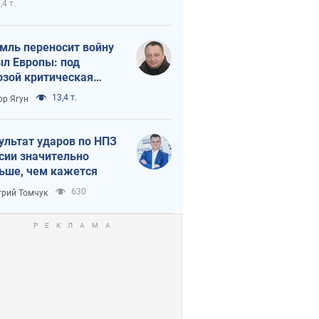
,4 т.
мль переносит войну
ыл Европы: под
озой критическая
истика
13,4 т.
ор Ягун
ультат ударов по НПЗ
сии значительно
ьше, чем кажется
630
рий Томчук