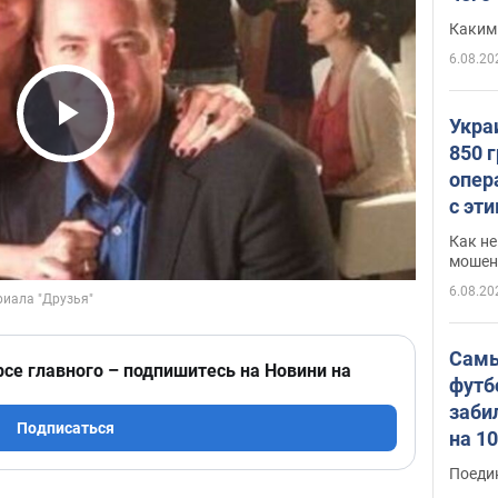
Каким
6.08.20
Укра
Play Video
850 
опер
с эт
Как не
мошен
6.08.20
Самы
рсе главного – подпишитесь на Новини на
футб
заби
Подписаться
на 1
Виде
Поеди