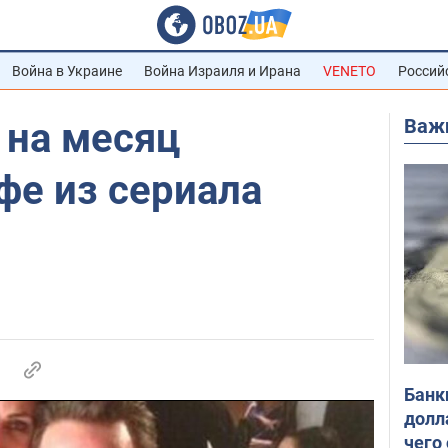
Война в Украине
Война Израиля и Ирана
VENETO
Россий
Важ
 на месяц
фе из сериала
Банк
долл
чего