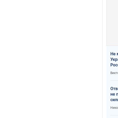
Не 
Укр
Рос
Викт
Отв
не 
сил
гос
Нико