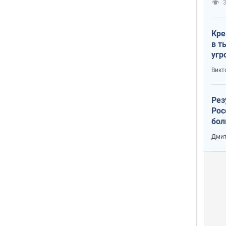
3
Кре
в т
угр
лог
Викт
Рез
Рос
бол
Дмит