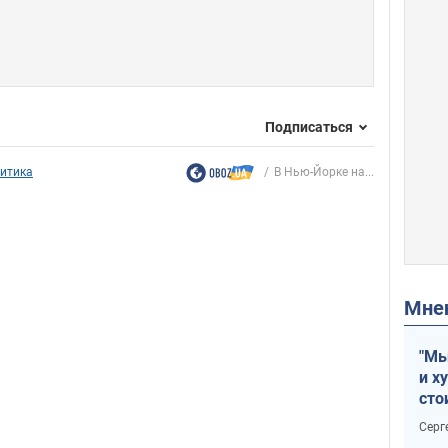
Подписаться
итика
В Нью-Йорке на...
Мн
"Мы
и х
сто
отч
Серг
рак