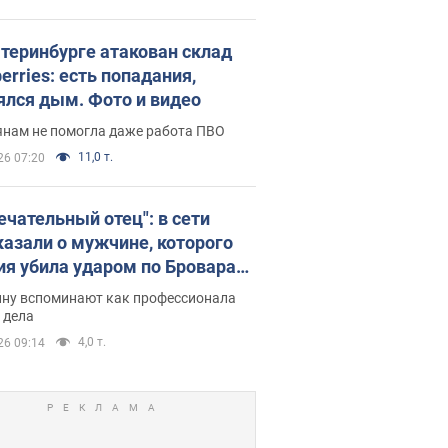
атеринбурге атакован склад
erries: есть попадания,
ялся дым. Фото и видео
янам не помогла даже работа ПВО
11,0 т.
26 07:20
ечательный отец": в сети
казали о мужчине, которого
ия убила ударом по Броварам.
ну вспоминают как профессионала
 дела
4,0 т.
26 09:14