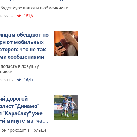
 будет курс валюты в обменниках
151,6 т.
26 22:58
инцам обещают по
грн от мобильных
аторов: что не так
ими сообщениями
 попасть в ловушку
ников
16,4 т.
26 21:02
й дорогой
олист "Динамо"
л "Карабаху" уже
0-й минуте матча.
о
нок проходит в Польше