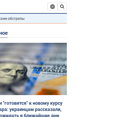
ские обстрелы
ное
и "готовятся" к новому курсу
ара: украинцам рассказали,
 ожидать в ближайшие дни