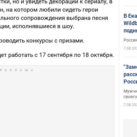
ки, но и увидеть декорации к сериалу, в
н, на котором любили сидеть герои
В Ек
кального сопровождения выбрана песня
Wildb
иции, исполнявшиеся в шоу.
подн
проводить конкурсы с призами.
Росси
7.08.20
ет работать с 17 сентября по 18 октября.
"Зам
расс
Росс
Фото
Мужчи
своего
7.08.20