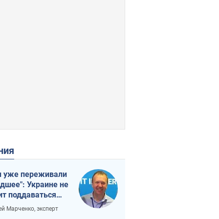
ения
 уже переживали
удшее": Украине не
ит поддаваться
аянию из-за
ей Марченко, эксперт
етного террора