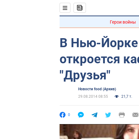
Герои войны
В Нью-Йорке
откроется ка
"Друзья"
Новости food (Архив)
29.08.2014 08:55
21,7 т.
0