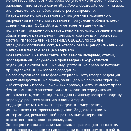
Использование любых материалов (в том числе фото- и видео-),
размещенных на этом сайте
https://www.obozrevatel.com
и на всех
его поддоменах, в любом виде строго запрещено.
Разрешается использование при получении письменного
разрешения на их использование и при условии обязательной
ссылки на сайт OBOZ.UA, а для интернет-изданий - при
получении письменного разрешения на их использование и при
обязательном размещении прямой, открытой для поисковых
систем, гиперссылки на страницу OBOZ.UA по ссылке
https://www.obozrevatel.com
, на которой размещен оригинальный
материал в первом абзаце материала.
Все материалы на этом сайте, в том числе интервью, статьи,
исследования – служебные произведения журналистов
редакции, исключительные имущественные права на которые
принадлежат ООО «Золотая середина».
На все опубликованные фотоматериалы Getty Images редакция
имеет имущественные права, защищаемые законом Украины
«Об авторских правах и смежных правах», никто не имеет права
без письменного разрешения ООО «Золотая середина» их
использовать, они не подлежат дальнейшему воспроизводству,
переводу, распространению в любой форме.
Редакция OBOZ.UA может не разделять точку зрения,
изложенную в авторском материале. За достоверность
информации, размещенной в рекламных материалах,
ответственность несет рекламодатель.
Запрещено использование материалов размещенных на этом
сайте, даже с указанием гиперссылки на страницу этого сайта,