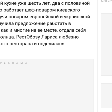
6.08.20
 кухне уже шесть лет, два с половиной
но работает шеф-поваром киевского
удучи поваром европейской и украинской
лучила предложение работать в
, как и многие на ее месте, отдала себя
солнца. РестОбозу Лариса любезно
кого ресторана и поделилась