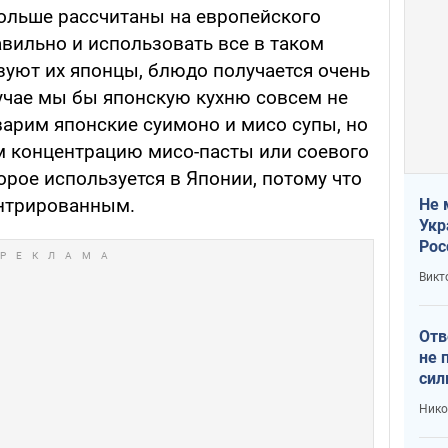
ольше рассчитаны на европейского
авильно и использовать все в таком
зуют их японцы, блюдо получается очень
учае мы бы японскую кухню совсем не
варим японские суимоно и мисо супы, но
м концентрацию мисо-пасты или соевого
торое используется в Японии, потому что
ентрированным.
Не 
Укр
Рос
Викт
Отв
не 
сил
гос
Нико