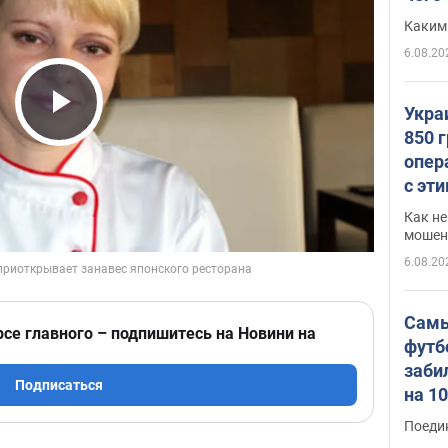
Каким
6.08.20
Укра
Play Video
850 
опер
с эт
Как не
мошен
6.08.20
Самы
рсе главного – подпишитесь на Новини на
футб
заби
Подписаться
на 1
Виде
Поеди