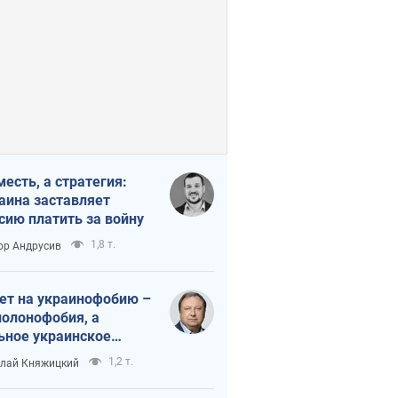
месть, а стратегия:
аина заставляет
сию платить за войну
1,8 т.
ор Андрусив
ет на украинофобию –
полонофобия, а
ьное украинское
ударство
1,2 т.
лай Княжицкий