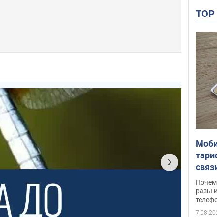
TO
Моби
тари
связ
жало
Почем
разы и
телеф
7.08.20