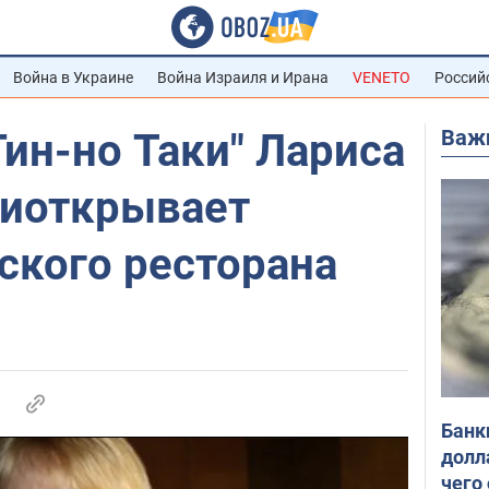
Война в Украине
Война Израиля и Ирана
VENETO
Россий
Важ
ин-но Таки" Лариса
иоткрывает
ского ресторана
Банк
долл
чего