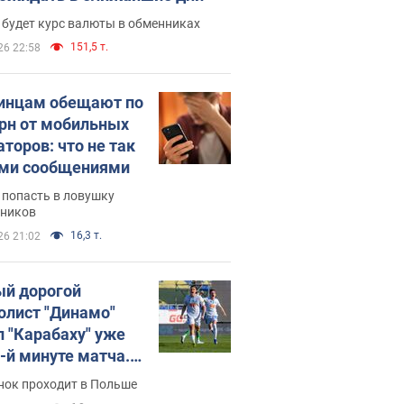
 будет курс валюты в обменниках
151,5 т.
26 22:58
инцам обещают по
грн от мобильных
аторов: что не так
ими сообщениями
 попасть в ловушку
ников
16,3 т.
26 21:02
й дорогой
олист "Динамо"
л "Карабаху" уже
0-й минуте матча.
о
нок проходит в Польше