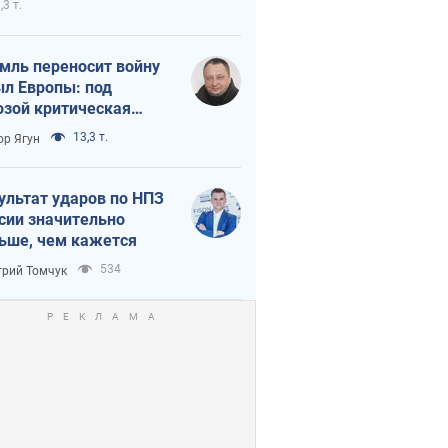
,3 т.
мль переносит войну
ыл Европы: под
озой критическая
истика
13,3 т.
ор Ягун
ультат ударов по НПЗ
сии значительно
ьше, чем кажется
534
рий Томчук