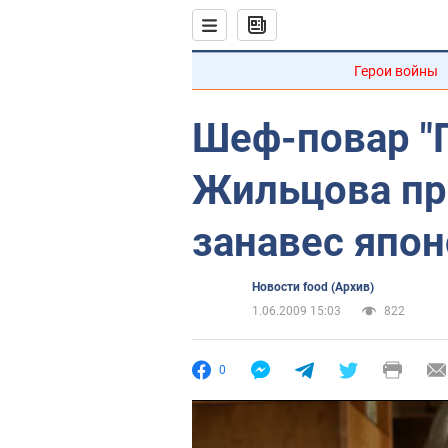
Герои войны
Шеф-повар "Г
Жильцова пр
занавес япон
Новости food (Архив)
1.06.2009 15:03
822
0