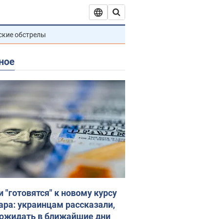
ские обстрелы
ное
и "готовятся" к новому курсу
ара: украинцам рассказали,
 ожидать в ближайшие дни