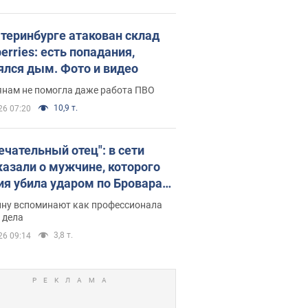
атеринбурге атакован склад
erries: есть попадания,
ялся дым. Фото и видео
янам не помогла даже работа ПВО
10,9 т.
26 07:20
ечательный отец": в сети
казали о мужчине, которого
ия убила ударом по Броварам.
ну вспоминают как профессионала
 дела
3,8 т.
26 09:14