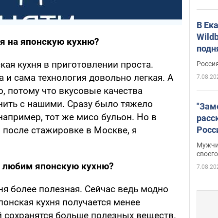
В Ек
Wildb
я на японскую кухню?
подн
ская кухня в приготовлении проста.
Росси
а и сама технология довольно легкая. А
7.08.20
, потому что вкусовые качества
нить с нашими. Сразу было тяжело
"Зам
апример, тот же мисо бульон. Но в
расс
Росс
и после стажировке в Москве, я
Фото
Мужчи
своего
к любим японскую кухню?
7.08.20
хня более полезная. Сейчас ведь модно
японская кухня получается менее
ей сохранятся больше полезных веществ.