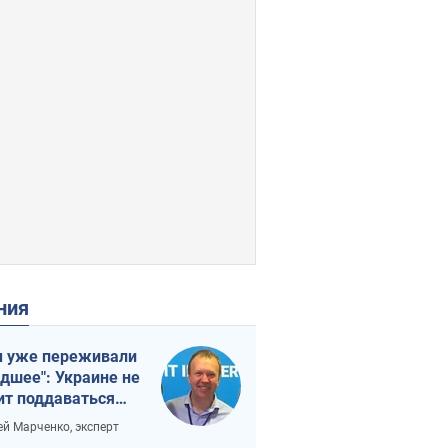
ения
 уже переживали
удшее": Украине не
ит поддаваться
аянию из-за
ей Марченко, эксперт
етного террора