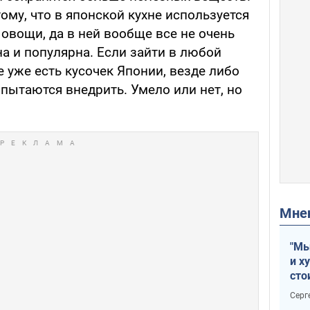
ому, что в японской кухне используется
овощи, да в ней вообще все не очень
на и популярна. Если зайти в любой
е уже есть кусочек Японии, везде либо
 пытаются внедрить. Умело или нет, но
Мн
"Мы
и х
сто
отч
Серг
рак