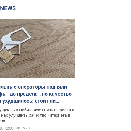
P NEWS
льные операторы подняли
фы "до предела", но качество
и ухудшилось: стоит ли
ваться на цены
у цены на мобильную связь выросли в
 как улучшить качество интернета в
оне
5,7 т.
26 12:00