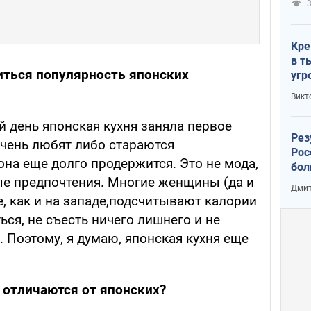
3
Кре
в т
иться популярность японских
угр
лог
Викт
й день японская кухня заняла первое
Рез
очень любят либо стараются
Рос
она еще долго продержится. Это не мода,
бол
е предпочтения. Многие женщины (да и
Дмит
, как и на западе,подсчитывают калории
ься, не съесть ничего лишнего и не
. Поэтому, я думаю, японская кухня еще
 отличаются от японских?