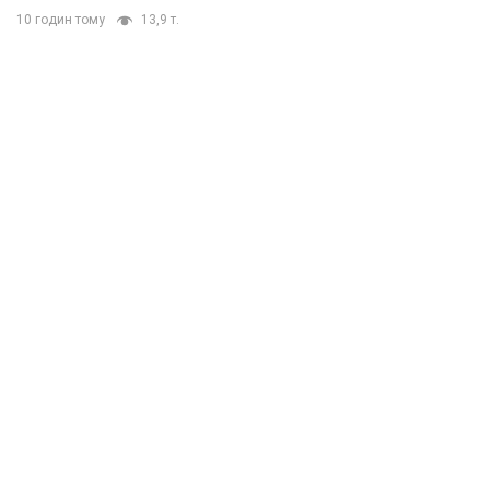
10 годин тому
13,9 т.