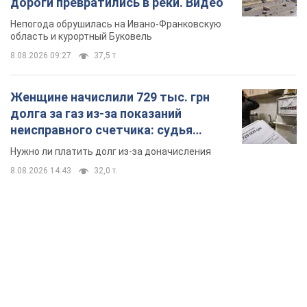
дороги превратились в реки. Видео
Непогода обрушилась на Ивано-Франковскую
область и курортный Буковель
8.08.2026 09:27
37,5 т.
Женщине начислили 729 тыс. грн
долга за газ из-за показаний
неисправного счетчика: судья
вынес неожиданное решение
Нужно ли платить долг из-за доначисления
8.08.2026 14:43
32,0 т.