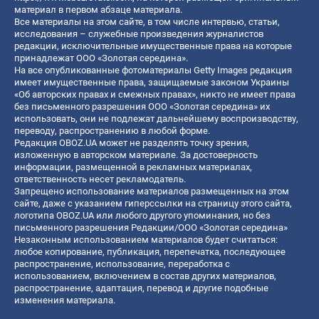
материал в первом абзаце материала.
Все материалы на этом сайте, в том числе интервью, статьи,
исследования – служебные произведения журналистов
редакции, исключительные имущественные права на которые
принадлежат ООО «Золотая середина».
На все опубликованные фотоматериалы Getty Images редакция
имеет имущественные права, защищаемые законом Украины
«Об авторских правах и смежных правах», никто не имеет права
без письменного разрешения ООО «Золотая середина» их
использовать, они не подлежат дальнейшему воспроизводству,
переводу, распространению в любой форме.
Редакция OBOZ.UA может не разделять точку зрения,
изложенную в авторском материале. За достоверность
информации, размещенной в рекламных материалах,
ответственность несет рекламодатель.
Запрещено использование материалов размещенных на этом
сайте, даже с указанием гиперссылки на страницу этого сайта,
логотипа OBOZ.UA или любого другого упоминания, но без
письменного разрешения Редакции/ООО «Золотая середина»
Незаконным использованием материалов будет считаться:
любое копирование, публикация, перепечатка, последующее
распространение, использование, переработка с
использованием, включением в состав других материалов,
распространение, адаптация, перевод и другие подобные
изменения материала.