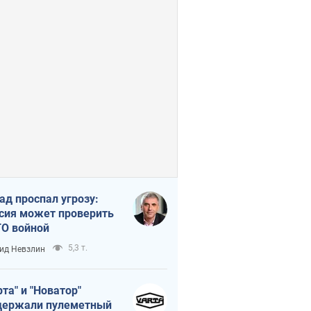
ад проспал угрозу:
сия может проверить
О войной
5,3 т.
ид Невзлин
рта" и "Новатор"
ержали пулеметный