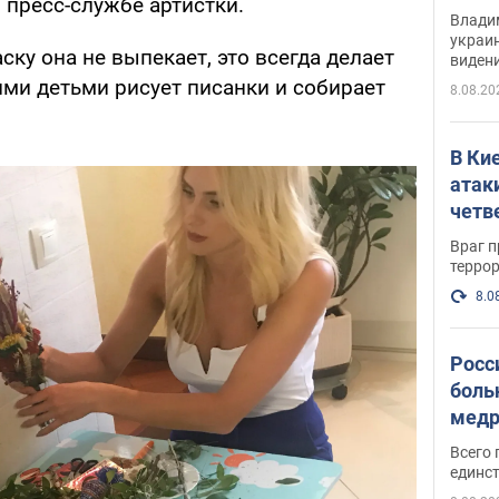
 пресс-службе артистки.
Инте
Владим
украи
ску она не выпекает, это всегда делает
виден
партне
ими детьми рисует писанки и собирает
8.08.20
В Ки
атак
четв
Враг 
терро
8.0
Росс
боль
медр
Всего 
единст