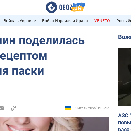
Война в Украине
Война Израиля и Ирана
VENETO
Россий
Важ
ин поделилась
ецептом
ия паски
Читати українською
АЗС 
повы
расс