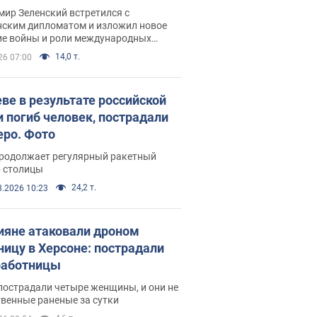
рвью с Безсмертным
ир Зеленский встретился с
нским дипломатом и изложил новое
ие войны и роли международных
ров в борьбе с Россией
14,0 т.
26 07:00
еве в результате российской
и погиб человек, пострадали
еро. Фото
продолжает регулярный ракетный
р столицы
24,2 т.
8.2026 10:23
ияне атаковали дроном
ницу в Херсоне: пострадали
аботницы
пострадали четыре женщины, и они не
венные раненые за сутки