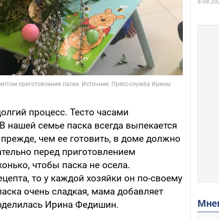
8.08.20
долгий процесс. Тесто часами
В нашей семье паска всегда выпекается
 прежде, чем ее готовить, в доме должно
зательно перед приготовлением
хонько, чтобы паска не осела.
цепта, то у каждой хозяйки он по-своему
аска очень сладкая, мама добавляет
Мн
поделилась Ирина Федишин.