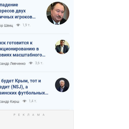
падение
ересов двух
ичных игроков
 тайный план
1,9 т.
ор Швец
мпа и Путина?
ск готовится к
кционированию в
овиях масштабного
нного кризиса
3,6 т.
сандр Левченко
 будет Крым, тот и
едит (NSJ), а
аинских футбольных
овников могут
1,4 т.
сандр Кирш
вать убийцами