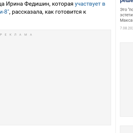
реше
ца Ирина Федишин, которая
участвует в
росс
Это "
и-8"
, рассказала, как готовится к
дрон
эстети
Макса
7.08.20