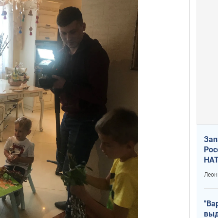
Зап
Рос
НАТ
Леон
"Ва
выд