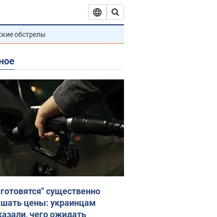
ские обстрелы
ное
"готовятся" существенно
шать цены: украинцам
казали, чего ожидать