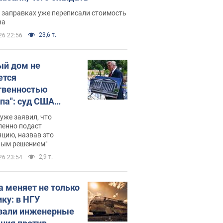
 заправках уже переписали стоимость
ва
23,6 т.
26 22:56
ый дом не
ется
твенностью
па": суд США
становил
уже заявил, что
ительство
ленно подаст
цию, назвав это
ного зала
ным решением"
мостью 400 млн
2,9 т.
26 23:54
аров
а меняет не только
ику: в НГУ
зали инженерные