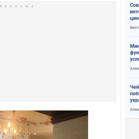
Сов
инт
цин
или
Викт
Тра
Мин
фун
усл
вое
Алек
Чей
поб
укр
чин
Алек
наз