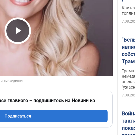
Как на
топли
7.08.20
Play Video
"Бел
явля
собс
Трам
прио
Трамп 
стро
немед
апелля
баль
"ужас
стои
7.08.20
долл
рсе главного – подпишитесь на Новини на
Войн
Подписаться
такт
пока