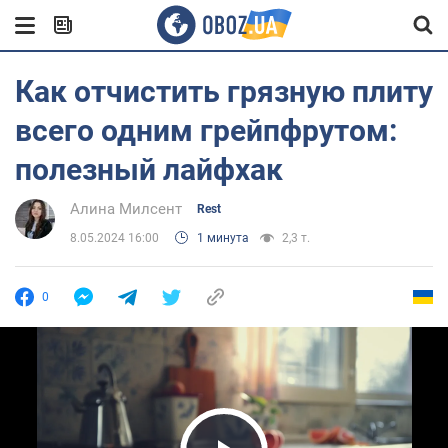
Как отчистить грязную плиту
всего одним грейпфрутом:
полезный лайфхак
Алина Милсент
Rest
8.05.2024 16:00
1 минута
2,3 т.
0