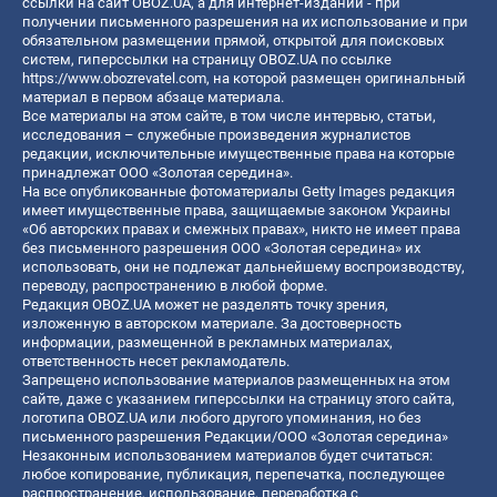
ссылки на сайт OBOZ.UA, а для интернет-изданий - при
получении письменного разрешения на их использование и при
обязательном размещении прямой, открытой для поисковых
систем, гиперссылки на страницу OBOZ.UA по ссылке
https://www.obozrevatel.com
, на которой размещен оригинальный
материал в первом абзаце материала.
Все материалы на этом сайте, в том числе интервью, статьи,
исследования – служебные произведения журналистов
редакции, исключительные имущественные права на которые
принадлежат ООО «Золотая середина».
На все опубликованные фотоматериалы Getty Images редакция
имеет имущественные права, защищаемые законом Украины
«Об авторских правах и смежных правах», никто не имеет права
без письменного разрешения ООО «Золотая середина» их
использовать, они не подлежат дальнейшему воспроизводству,
переводу, распространению в любой форме.
Редакция OBOZ.UA может не разделять точку зрения,
изложенную в авторском материале. За достоверность
информации, размещенной в рекламных материалах,
ответственность несет рекламодатель.
Запрещено использование материалов размещенных на этом
сайте, даже с указанием гиперссылки на страницу этого сайта,
логотипа OBOZ.UA или любого другого упоминания, но без
письменного разрешения Редакции/ООО «Золотая середина»
Незаконным использованием материалов будет считаться:
любое копирование, публикация, перепечатка, последующее
распространение, использование, переработка с