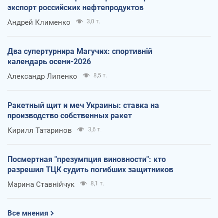
экспорт российских нефтепродуктов
Андрей Клименко
3,0 т.
Два супертурнира Магучих: спортивній
календарь осени-2026
Александр Липенко
8,5 т.
Ракетный щит и меч Украины: ставка на
производство собственных ракет
Кирилл Татаринов
3,6 т.
Посмертная "презумпция виновности": кто
разрешил ТЦК судить погибших защитников
Марина Ставнійчук
8,1 т.
Все мнения