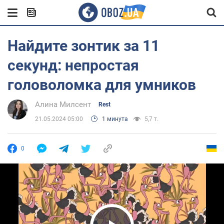
Найдите зонтик за 11
секунд: непростая
головоломка для умников
Алина Милсент
Rest
21.05.2024 05:00
1 минута
5,7 т.
0