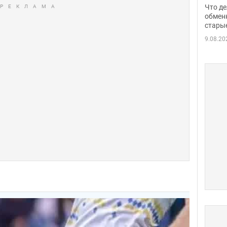
прин
Что де
обме
обмен
стары
таки
9.08.20