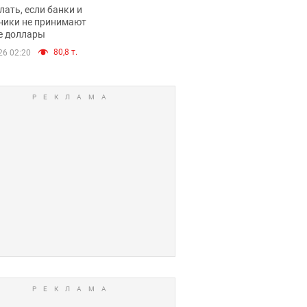
имают ли
лать, если банки и
нники и банки
ники не принимают
е доллары
е купюры
80,8 т.
26 02:20