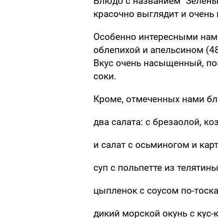
Блюдо с названием "Зелены
красочно выглядит и очень
Особенно интересными нам 
облепихой и апельсином (48 
Вкус очень насыщенный, по
соки.
Кроме, отмеченных нами бл
два салата: с брезаолой, к
и салат с осьминогом и кар
суп с польпетте из телятин
цыпленок с соусом по-тоскан
дикий морской окунь с кус-к