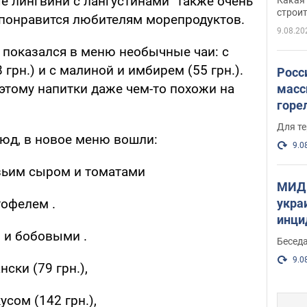
е лингвини с лангустинами" также очень
небо
строи
 понравится любителям морепродуктов.
веру
9.08.20
показался в меню необычные чаи: с
грн.) и с малиной и имбирем (55 грн.).
Росс
этому напитки даже чем-то похожи на
масс
горе
есть
Для те
юд, в новое меню вошли:
9.0
озьим сыром и томатами
МИД 
укра
тофелем .
инци
ы и бобовыми .
прои
Беседа
9.0
ски (79 грн.),
усом (142 грн.),