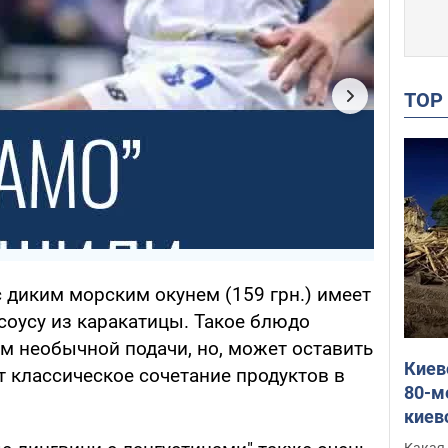
TO
с диким морским окунем (159 грн.) имеет
соусу из каракатицы. Такое блюдо
м необычной подачи, но, может оставить
Киев
т классическое сочетание продуктов в
80-м
киев
оста
Какая 