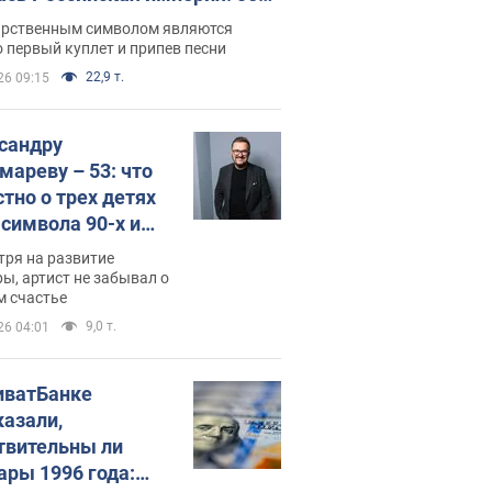
 не рассказывают в школе
арственным символом являются
 первый куплет и припев песни
22,9 т.
26 09:15
сандру
мареву – 53: что
стно о трех детях
-символа 90-х и
они выглядят
тря на развитие
ы, артист не забывал о
м счастье
9,0 т.
26 04:01
иватБанке
казали,
твительны ли
ары 1996 года: