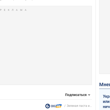
Мн
Подписаться
Укр
или
Зеленая паста и...
нич