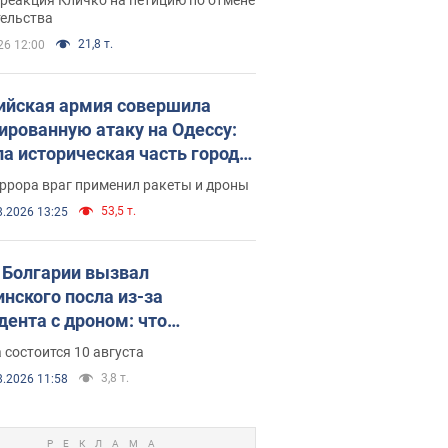
скреба "московского
тельства
ющего"
21,8 т.
26 12:00
ийская армия совершила
ированную атаку на Одессу:
ла историческая часть города,
 пострадавшие. Фото и видео
ррора враг применил ракеты и дроны
53,5 т.
8.2026 13:25
Болгарии вызвал
инского посла из-за
дента с дроном: что
зошло
 состоится 10 августа
3,8 т.
8.2026 11:58