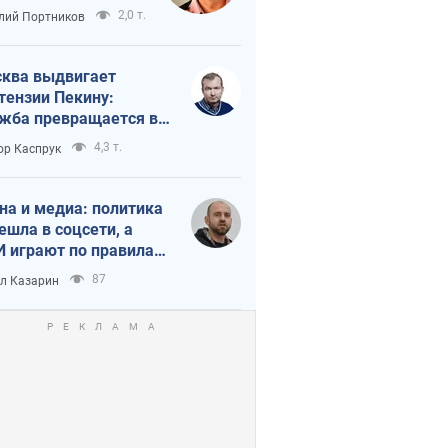
краиной
2,0 т.
лий Портников
ква выдвигает
тензии Пекину:
жба превращается в
исимость России от
4,3 т.
ор Каспрук
ая
на и медиа: политика
ешла в соцсети, а
 играют по правилам
Tube
87
л Казарин