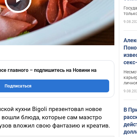
этом
Play Video
Госуд
только
9.08.20
Алек
Поно
изве
секс
как 
рсе главного – подпишитесь на Новини на
Несмо
карьер
лично
Подписаться
9.08.20
кой кухни Bigoli презентовал новое
В Пр
расс
о вошли блюда, которые сам маэстро
дейс
узов вложил свою фантазию и креатив.
долл