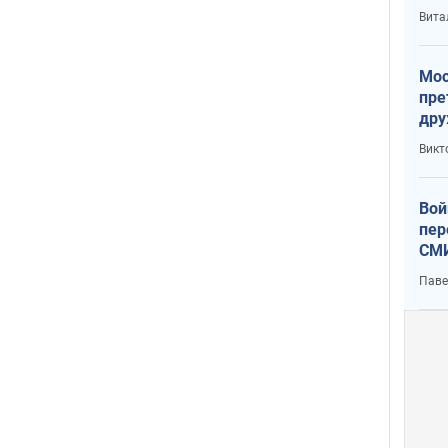
с У
Вита
Мос
пре
дру
зав
Викт
Кит
Вой
пер
СМИ
You
Паве