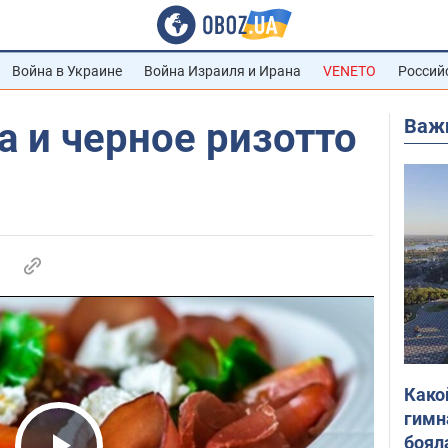
Война в Украине
Война Израиля и Ирана
VENETO
Россий
Важ
а и черное ризотто
Како
гимн
боял