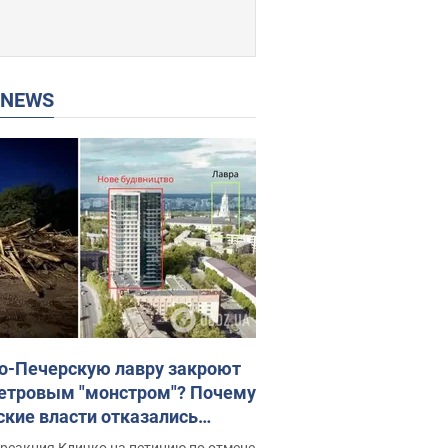
P NEWS
о-Печерскую лавру закроют
етровым "монстром"? Почему
ские власти отказались
новить строительство
реакция Кличко на петицию по отмене