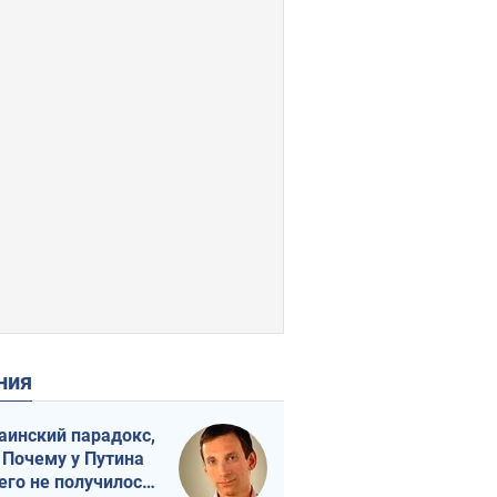
ения
аинский парадокс,
 Почему у Путина
его не получилось