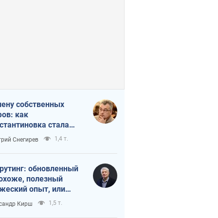
лену собственных
ов: как
стантиновка стала
вной идеологической
1,4 т.
рий Снегирев
ушкой для российских
упантов
рутинг: обновленный
похоже, полезный
жеский опыт, или
лектика
1,5 т.
сандр Кирш
бовательной трусости