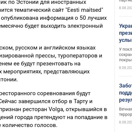
ик по Эстонии для иностранных
8.08.20
ится тематический сайт "Eesti maitsed"
ет опубликована информация о 50 лучших
жемесячно будет выходить электронный
Укра
през
услы
слож
ском, русском и английском языках
У пок
кото
сохра
изированной прессы, туроператоров и
покрыт
"зол
нем ее будут презентовать на
8.08.20
их мероприятиях, представляющих
стонии.
Забо
подд
ресторанного соревнования будут
резу
Сейчас завершился отбор в Тарту и
обла
признан ресторан Volga, открывшийся в
Вечна
киев
терро
дений города претендуют на попадание в
8.08.20
 количество голосов.