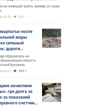
ицей
е не помешает взять пример со стран
ы
2,0 т.
26 05:10
икарпатье после
альной жары
ел сильный
нь: дороги
ратились в реки.
ода обрушилась на
о
-Франковскую область
ортный Буковель
24,3 т.
26 09:27
ине начислили
ыс. грн долга за
из-за показаний
правного счетчика: