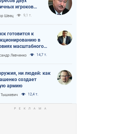
ересов двух
ичных игроков
 тайный план
9,1 т.
ор Швец
мпа и Путина?
ск готовится к
кционированию в
овиях масштабного
нного кризиса
14,7 т.
сандр Левченко
оружия, ни людей: как
ашенко создает
ую армию
12,4 т.
 Тышкевич