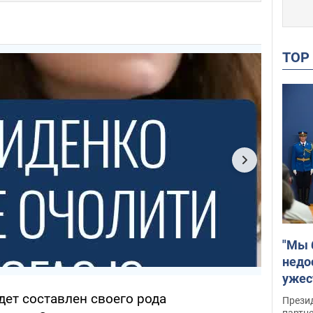
TO
"Мы 
недо
ужес
Росс
дет составлен своего рода
Прези
партн