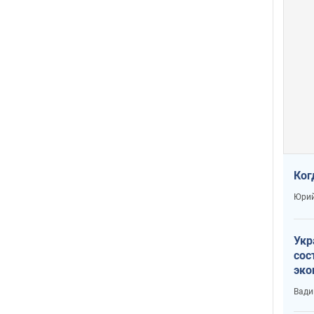
Ког
Юрий
Укр
сос
эко
Ест
Вади
тун