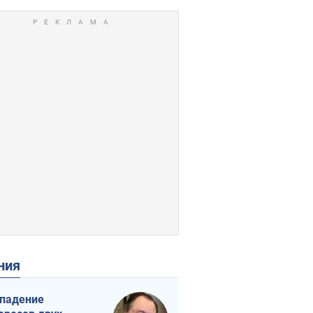
ения
падение