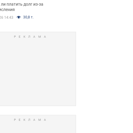
я вынес
ли платить долг из-за
иданное решение
исления
30,8 т.
26 14:43