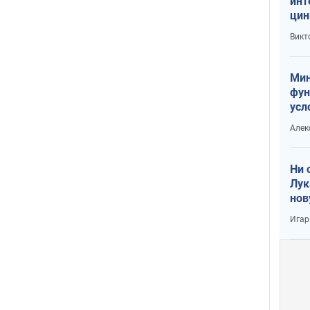
инт
цин
или
Викт
Тра
Мин
фун
усл
вое
Алек
Ни 
Лук
нов
Игар