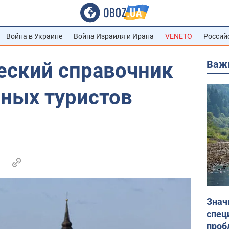
Война в Украине
Война Израиля и Ирана
VENETO
Россий
Важ
еский справочник
нных туристов
Знач
спец
проб