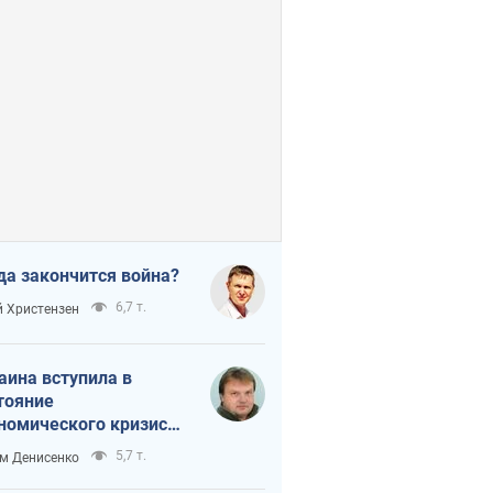
да закончится война?
6,7 т.
 Христензен
аина вступила в
тояние
номического кризиса.
ь ли свет в конце
5,7 т.
м Денисенко
неля?