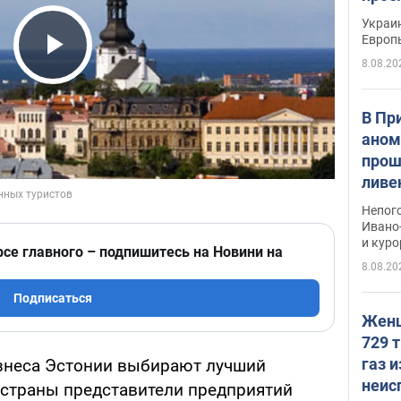
гран
Украин
Европ
8.08.20
Play Video
В Пр
аном
прош
ливе
прев
Непог
Виде
Ивано
и кур
рсе главного – подпишитесь на Новини на
8.08.20
Подписаться
Женщ
729 т
газ 
изнеса Эстонии выбирают лучший
неис
х страны представители предприятий