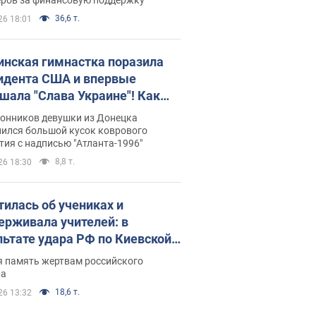
36,6 т.
26 18:01
инская гимнастка поразила
идента США и впервые
шала "Слава Украине"! Как
илась судьба Подкопаевой,
лонников девушки из Донецка
рая 30 лет назад завоевала
нился большой кусок коврового
ия с надписью "Атланта-1996"
ото" Олимпиады
8,8 т.
26 18:30
тилась об учениках и
ерживала учителей: в
льтате удара РФ по Киевской
сти погибли директор
я память жертвам российского
ского лицея, её муж и внук
ра
18,6 т.
26 13:32