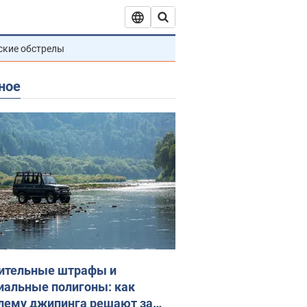
ские обстрелы
ное
ительные штрафы и
иальные полигоны: как
лему джипинга решают за