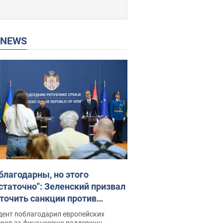
P NEWS
благодарны, но этого
статочно": Зеленский призвал
точить санкции против
ии
дент поблагодарил европейских
еров за финансовую поддержку