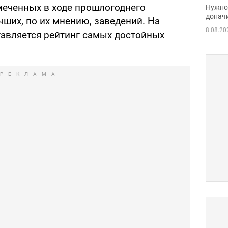
судь
меченных в ходе прошлогоднего
Нужно 
неож
донач
чших, по их мнению, заведений. На
8.08.20
тавляется рейтинг самых достойных