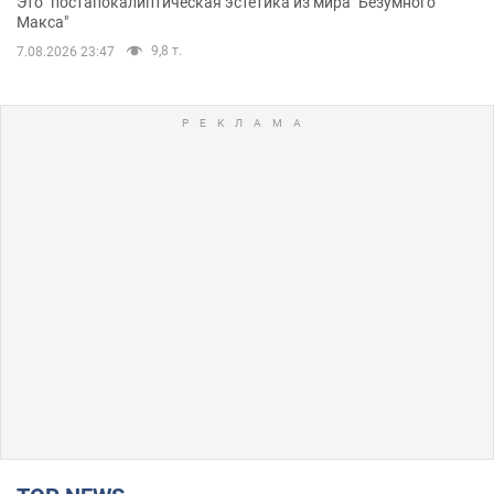
Это "постапокалиптическая эстетика из мира "Безумного
Макса"
9,8 т.
7.08.2026 23:47