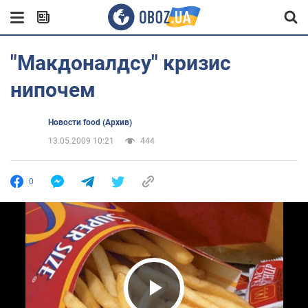
"Макдоналдсу" кризис
нипочем
Новости food (Архив)
13.05.2009 10:21
444
0