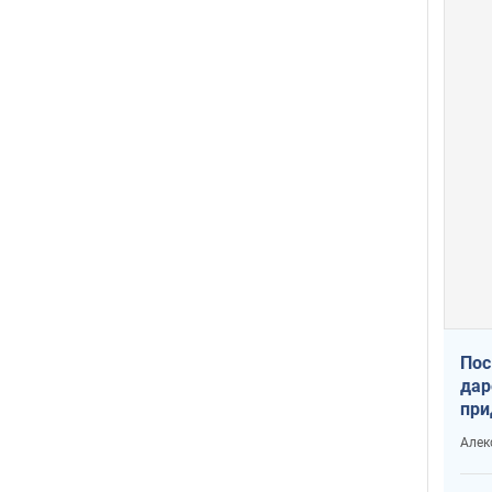
Пос
дар
при
Укр
Алек