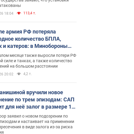
 атакованы
113,4 т.
26 18:04
ле армия РФ потеряла
рдное количество БПЛА,
к и катеров: в Минобороны
родовали статистику
шлом месяце также выросли потери РФ
й силе и танках, а также количество
ений на большом расстоянии
4,2 т.
26 20:02
анишиной вручили новое
нение по трем эпизодам: САП
ит для неё залог в размере 15
грн
ор заявил о новом подозрении по
пизодам и настаивает на применении
ресечения в виде залога из-за риска
ия