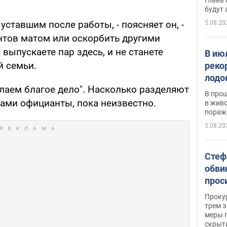
будут
уставшим после работы, - поясняет он, -
5.08.20
нтов матом или оскорбить другими
выпускаете пар здесь, и не станете
В ию
й семьи.
реко
лодо
лаем благое дело". Насколько разделяют
обна
В про
сами официанты, пока неизвестно.
в живо
пораж
5.08.20
Стеф
обви
прос
млн 
Прокур
трем э
меры п
скрыт