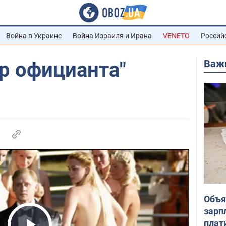
Война в Украине
Война Израиля и Ирана
VENETO
Россий
Важ
р официанта"
Объя
зарп
плат