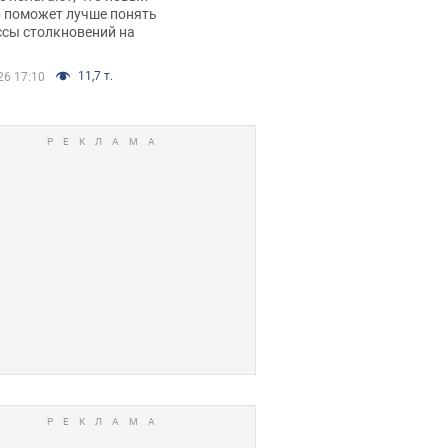
р поможет лучше понять
ссы столкновений на
11,7 т.
26 17:10