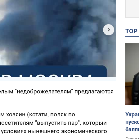
TO
лым "недоброжелателям" предлагаются
м хозяин (кстати, поляк по
Укра
пуск
осетителям "выпустить пар", который
балл
 условиях нынешнего экономического
пров
Глава 