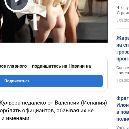
Play Video
Что ну
Украи
5.08.20
Жара
на с
гроз
прогн
ожид
рсе главного – подпишитесь на Новини на
Совсе
пого
постеп
5.08.20
Подписаться
Фраг
 Кульера недалеко от Валенсии (Испания)
Илон
орблять официантов, обзывая их не
в по
 и именами.
полн
всё 
Учёны