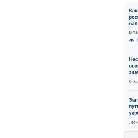
Как
рос
бал
Вита
1
Нес
выс
зна
Ольг
Зап
пут
укр
Леон