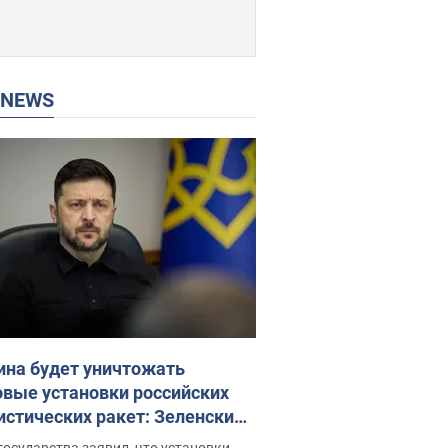
P NEWS
ина будет уничтожать
овые установки российских
истических ракет: Зеленский
ел заседание СНБО
государства заявил, что установки