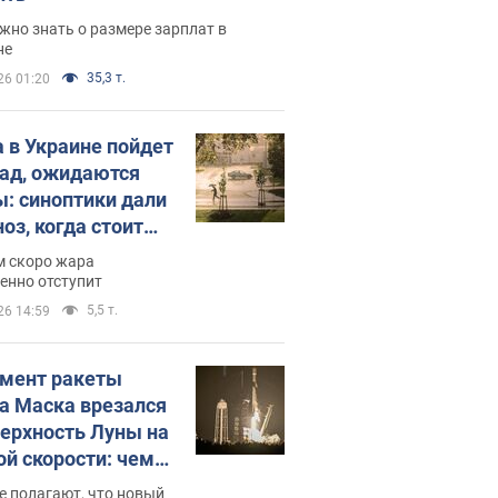
жно знать о размере зарплат в
не
35,3 т.
26 01:20
 в Украине пойдет
пад, ожидаются
ы: синоптики дали
оз, когда стоит
ать изменения
м скоро жара
ды
енно отступит
5,5 т.
26 14:59
мент ракеты
а Маска врезался
верхность Луны на
ой скорости: чем
закончилось
е полагают, что новый