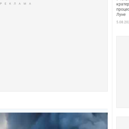
крате
проце
Луне
5.08.20