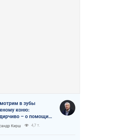
мотрим в зубы
еному коню:
дирчиво – о помощи
аине
4,7 т.
сандр Кирш