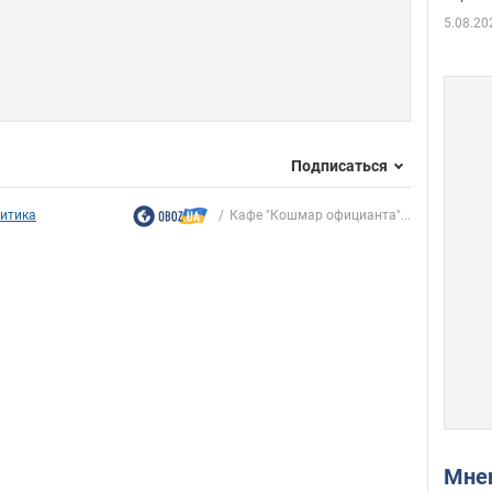
5.08.20
Подписаться
итика
Кафе "Кошмар официанта"...
Мн