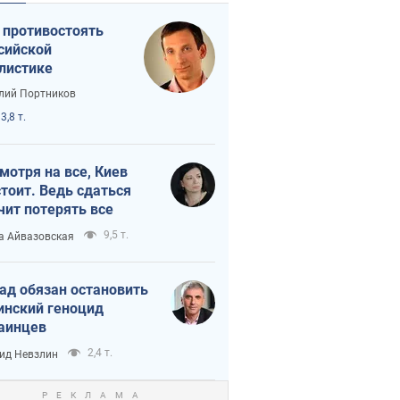
 противостоять
сийской
листике
лий Портников
3,8 т.
мотря на все, Киев
тоит. Ведь сдаться
чит потерять все
9,5 т.
а Айвазовская
ад обязан остановить
инский геноцид
аинцев
2,4 т.
ид Невзлин