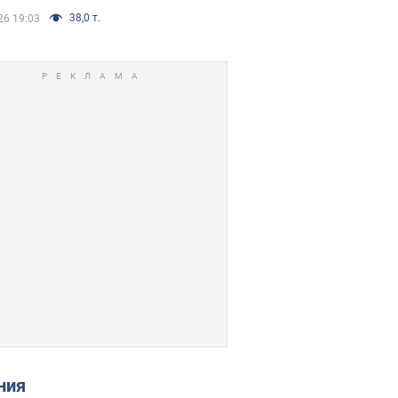
38,0 т.
26 19:03
ения