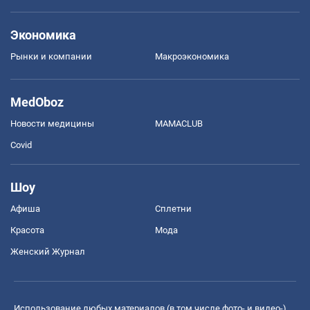
Экономика
Рынки и компании
Mакроэкономика
MedOboz
Новости медицины
MAMACLUB
Covid
Шоу
Афиша
Сплетни
Красота
Мода
Женский Журнал
Использование любых материалов (в том числе фото- и видео-),