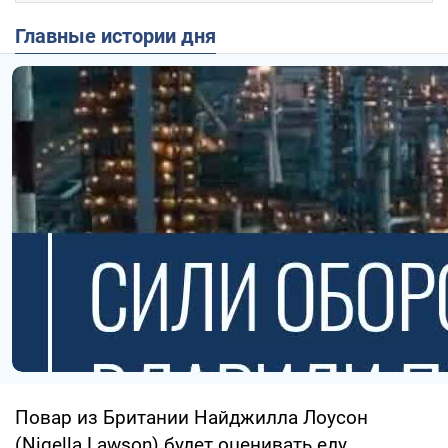
Главные истории дня
Повар из Британии Найджилла Лоусон
(Nigella Lawson) будет оценивать еду