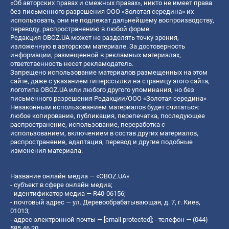
«Об авторских правах и смежных правах», никто не имеет права
без письменного разрешения ООО «Золотая середина» их
использовать, они не подлежат дальнейшему воспроизводству,
переводу, распространению в любой форме.
Редакция OBOZ.UA может не разделять точку зрения,
изложенную в авторском материале. За достоверность
информации, размещенной в рекламных материалах,
ответственность несет рекламодатель.
Запрещено использование материалов размещенных на этом
сайте, даже с указанием гиперссылки на страницу этого сайта,
логотипа OBOZ.UA или любого другого упоминания, но без
письменного разрешения Редакции/ООО «Золотая середина»
Незаконным использованием материалов будет считаться:
любое копирование, публикация, перепечатка, последующее
распространение, использование, переработка с
использованием, включением в состав других материалов,
распространение, адаптация, перевод и другие подобные
изменения материала.
Название онлайн медиа — «OBOZ.UA»
- субъект в сфере онлайн медиа;
- идентификатор медиа — R40-06156;
- почтовый адрес — ул. Деревообрабатывающая, д. 7, г. Киев,
01013;
- адрес электронной почты —
[email protected]
; - телефон — (044)
585 46 20