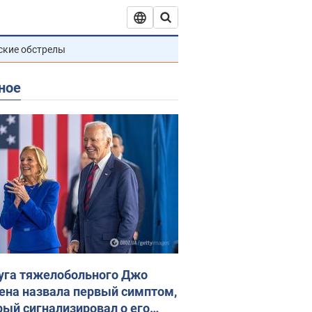
ские обстрелы
ное
уга тяжелобольного Джо
ена назвала первый симптом,
рый сигнализировал о его