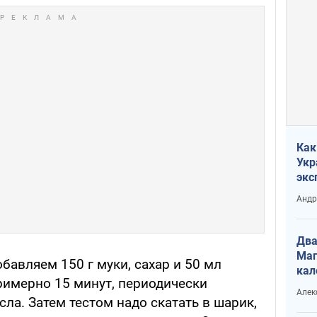
Как
Укр
экс
неф
Андр
Два
Маг
бавляем 150 г муки, сахар и 50 мл
кал
имерно 15 минут, периодически
Алек
сла. Затем тестом надо скатать в шарик,