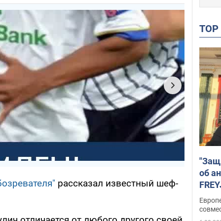
TO
"Защ
об а
бозревателя"
рассказал известный шеф-
FREY
подд
Европ
совме
лич отличается от любого другого своей