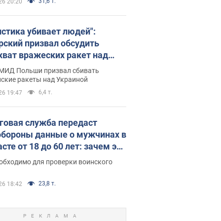
31,6 т.
26 20:20
истика убивает людей":
рский призвал обсудить
хват вражеских ракет над
иной
 МИД Польши призвал сбивать
йские ракеты над Украиной
6,4 т.
26 19:47
говая служба передаст
бороны данные о мужчинах в
сте от 18 до 60 лет: зачем это
о
еобходимо для проверки воинского
23,8 т.
26 18:42