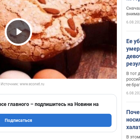
"агр
Сначал
внима
6.08.20
Play Video
Ее у
умер
дево
резу
атак
В тот 
обла
россий
ее бра
6.08.20
рсе главного – подпишитесь на Новини на
Поче
носи
Подписаться
хала
В этом