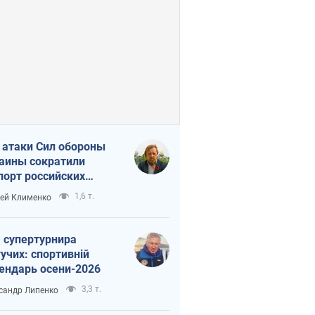
 атаки Сил обороны
аины сократили
порт российских
тепродуктов
1,6 т.
ей Клименко
 супертурнира
учих: спортивній
ендарь осени-2026
3,3 т.
сандр Липенко