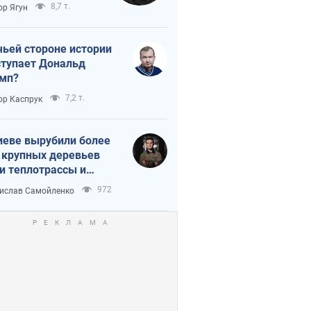
тическая
8,7 т.
ор Ягун
истика
чьей стороне истории
тупает Дональд
мп?
7,2 т.
ор Каспрук
иеве вырубили более
 крупных деревьев
и теплотрассы и
реки Генплану
972
ислав Самойленко