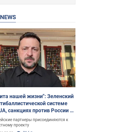
P NEWS
ита нашей жизни": Зеленский
нтибаллистической системе
JA, санкциях против России и
ержке аграриев. Видео
ейские партнеры присоединяются к
стному проекту