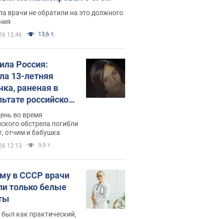
ессивном" раке
а врачи не обратили на это должного
ния
13,6 т.
26 12:46
била Россия:
ла 13-летняя
чка, раненая в
льтате российской
и на Сумскую
день во время
сть. Фото
ского обстрела погибли
т, отчим и бабушка
9,9 т.
26 12:13
му в СССР врачи
ли только белые
ты
 был как практический,