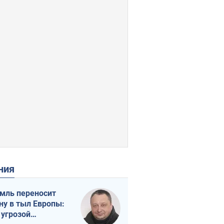
ения
мль переносит
ну в тыл Европы:
 угрозой