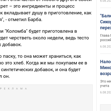
6.08.20
рет – это ингредиенты и процесс
к вкладывает душу в приготовление, как
"Бал
я", - отметил Барба.
Сико
пере
ли "Коломба" будет приготовлена в
Укра
Глава
дет черстветь около недели, ведь тесто
росси
х добавок.
6.08.20
паску, то она может храниться, как
Нало
о это хлеб. Когда же мы покупаем ее в
Мино
 синтетических добавок, и она будет
возра
л он.
нужн
Это н
учета
6.08.20