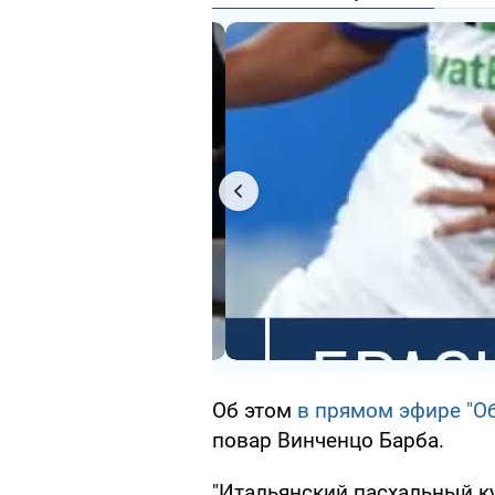
Об этом
в прямом эфире "О
повар Винченцо Барба.
"Итальянский пасхальный ку