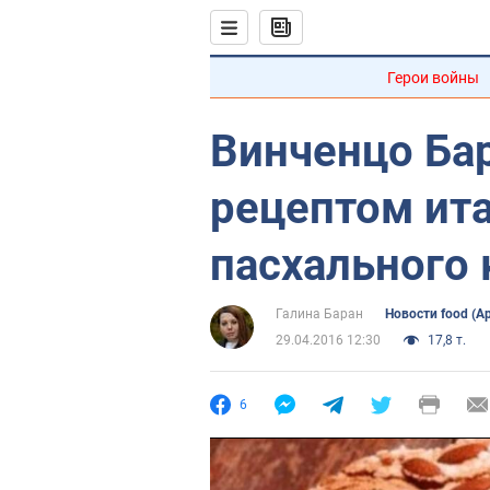
Герои войны
Винченцо Ба
рецептом ит
пасхального 
Галина Баран
Новости food (А
29.04.2016 12:30
17,8 т.
6