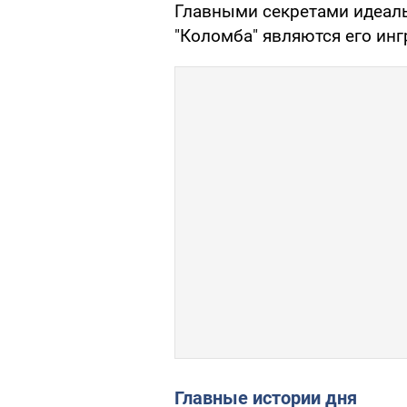
Главными секретами идеаль
"Коломба" являются его ин
Главные истории дня