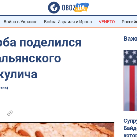
Война в Украине
Война Израиля и Ирана
VENETO
Россий
Важ
рба поделился
альянского
кулича
рхив)
Супр
Байд
кото