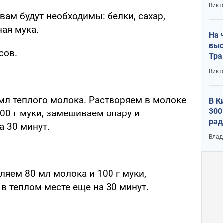
кри
Викт
лог
вам будут необходимы: белки, сахар,
ая мука.
На 
выс
сов.
Тра
Викт
мл теплого молока. Растворяем в молоке
В К
300
00 г муки, замешиваем опару и
рад
а 30 минут.
воп
Влад
ляем 80 мл молока и 100 г муки,
в теплом месте еще на 30 минут.