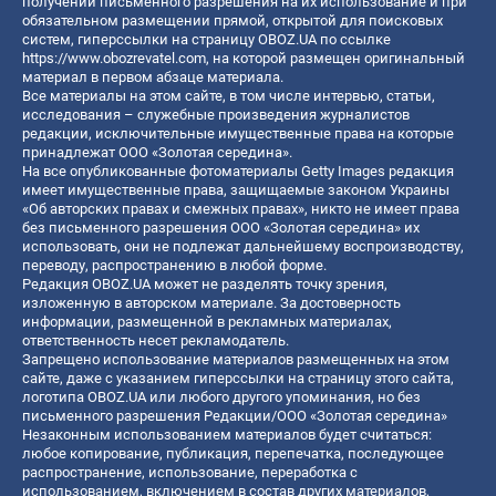
получении письменного разрешения на их использование и при
обязательном размещении прямой, открытой для поисковых
систем, гиперссылки на страницу OBOZ.UA по ссылке
https://www.obozrevatel.com
, на которой размещен оригинальный
материал в первом абзаце материала.
Все материалы на этом сайте, в том числе интервью, статьи,
исследования – служебные произведения журналистов
редакции, исключительные имущественные права на которые
принадлежат ООО «Золотая середина».
На все опубликованные фотоматериалы Getty Images редакция
имеет имущественные права, защищаемые законом Украины
«Об авторских правах и смежных правах», никто не имеет права
без письменного разрешения ООО «Золотая середина» их
использовать, они не подлежат дальнейшему воспроизводству,
переводу, распространению в любой форме.
Редакция OBOZ.UA может не разделять точку зрения,
изложенную в авторском материале. За достоверность
информации, размещенной в рекламных материалах,
ответственность несет рекламодатель.
Запрещено использование материалов размещенных на этом
сайте, даже с указанием гиперссылки на страницу этого сайта,
логотипа OBOZ.UA или любого другого упоминания, но без
письменного разрешения Редакции/ООО «Золотая середина»
Незаконным использованием материалов будет считаться:
любое копирование, публикация, перепечатка, последующее
распространение, использование, переработка с
использованием, включением в состав других материалов,