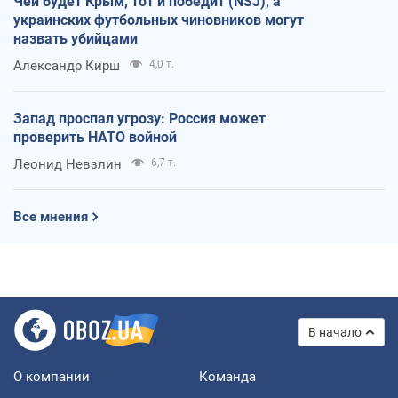
Чей будет Крым, тот и победит (NSJ), а
украинских футбольных чиновников могут
назвать убийцами
Александр Кирш
4,0 т.
Запад проспал угрозу: Россия может
проверить НАТО войной
Леонид Невзлин
6,7 т.
Все мнения
В начало
О компании
Команда