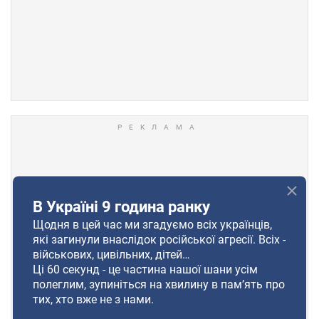
В Україні 9 година ранку
Щодня в цей час ми згадуємо всіх українців,
які загинули внаслідок російської агресії. Всіх -
військових, цивільних, дітей…
Ці 60 секунд - це частина нашої шани усім
полеглим, зупиніться на хвилину в пам’ять про
тих, хто вже не з нами.