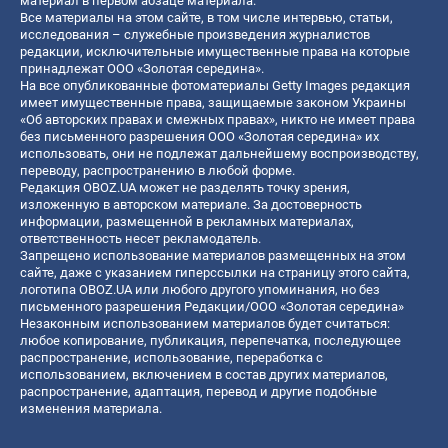
материал в первом абзаце материала.
Все материалы на этом сайте, в том числе интервью, статьи,
исследования – служебные произведения журналистов
редакции, исключительные имущественные права на которые
принадлежат ООО «Золотая середина».
На все опубликованные фотоматериалы Getty Images редакция
имеет имущественные права, защищаемые законом Украины
«Об авторских правах и смежных правах», никто не имеет права
без письменного разрешения ООО «Золотая середина» их
использовать, они не подлежат дальнейшему воспроизводству,
переводу, распространению в любой форме.
Редакция OBOZ.UA может не разделять точку зрения,
изложенную в авторском материале. За достоверность
информации, размещенной в рекламных материалах,
ответственность несет рекламодатель.
Запрещено использование материалов размещенных на этом
сайте, даже с указанием гиперссылки на страницу этого сайта,
логотипа OBOZ.UA или любого другого упоминания, но без
письменного разрешения Редакции/ООО «Золотая середина»
Незаконным использованием материалов будет считаться:
любое копирование, публикация, перепечатка, последующее
распространение, использование, переработка с
использованием, включением в состав других материалов,
распространение, адаптация, перевод и другие подобные
изменения материала.