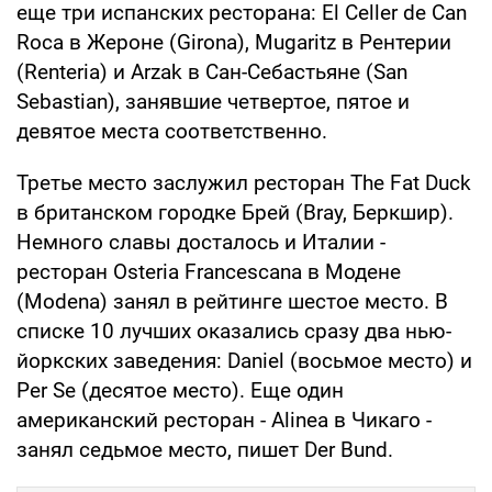
еще три испанских ресторана: El Celler de Can
Roca в Жероне (Girona), Mugaritz в Рентерии
(Renteria) и Arzak в Сан-Себастьяне (San
Sebastian), занявшие четвертое, пятое и
девятое места соответственно.
Третье место заслужил ресторан The Fat Duck
в британском городке Брей (Bray, Беркшир).
Немного славы досталось и Италии -
ресторан Osteria Francescana в Модене
(Modena) занял в рейтинге шестое место. В
списке 10 лучших оказались сразу два нью-
йоркских заведения: Daniel (восьмое место) и
Per Se (десятое место). Еще один
американский ресторан - Alinea в Чикаго -
занял седьмое место, пишет Der Bund.