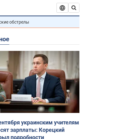
ские обстрелы
ное
сентября украинским учителям
сят зарплаты: Корецкий
рыл подробности