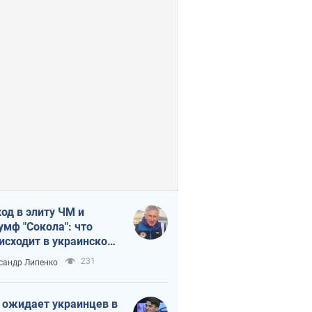
од в элиту ЧМ и
умф "Сокола": что
исходит в украинском
кее
231
сандр Липенко
 ожидает украинцев в