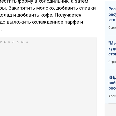
стить форму в холодильник, а затем
ры. Закипятить молоко, добавить сливки
Рос
рес
колад и добавить кофе. Получается
кто
юдо выложить охлажденное парфе и
дик
Серг
.
"Мы
худ
сто
отч
Серг
рак
КНД
вой
рос
сев
Алек