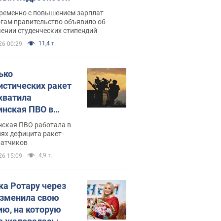
ременно с повышением зарплат
огам правительство объявило об
ении студенческих стипендий
11,4 т.
26 00:29
ько
истических ракет
хватила
инская ПВО в
: в Минобороны
нская ПВО работала в
али цифру
ях дефицита ракет-
ватчиков
4,9 т.
26 15:09
ка Ротару через
изменила свою
ию, на которую