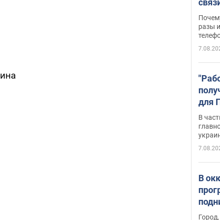
связ
жало
Почем
разы и
телеф
7.08.20
тина
"Раб
полу
для 
докл
В част
новы
главн
украи
7.08.20
В ок
прог
подн
виде
Город,