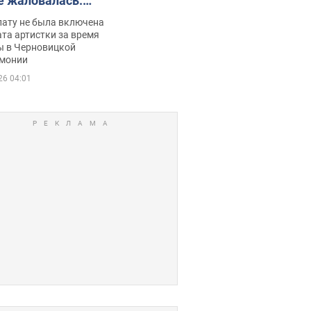
е жаловалась:
ько получала
лату не была включена
ца
та артистки за время
ы в Черновицкой
монии
26 04:01