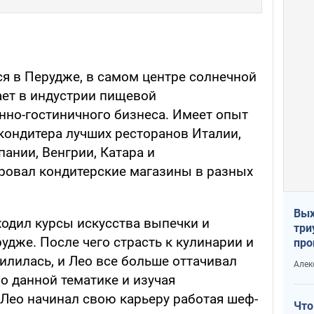
ся в Перудже, в самом центре солнечной
ает в индустрии пищевой
но-гостиничного бизнеса. Имеет опыт
ондитера лучших ресторанов Италии,
ании, Венгрии, Катара и
ровал кондитерские магазины в разных
Вых
оходил курсы искусства выпечки и
три
удже. После чего страсть к кулинарии и
про
хок
илилась, и Лео все больше оттачивал
Алек
по данной тематике и изучая
Лео начинал свою карьеру работая шеф-
Что