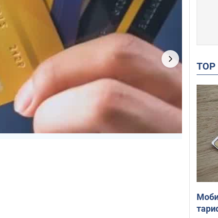
TO
Моби
тари