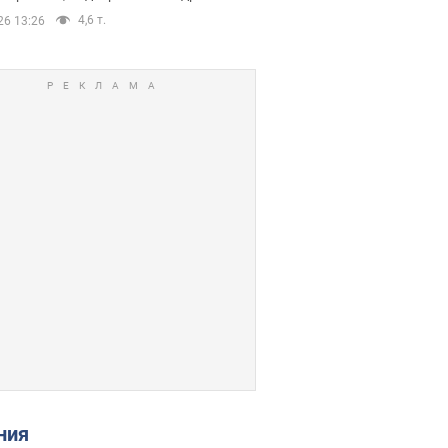
4,6 т.
26 13:26
ения