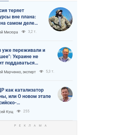
сия теряет
урсы вне плана:
 на самом деле
тует темп войны
3,2 т.
ей Мисюра
 уже переживали и
шее": Украине не
ит поддаваться
аянию из-за
5,3 т.
ей Марченко, эксперт
етного террора
Р как катализатор
ны, или О новом этапе
сийско-
ерокорейского союза
255
сей Кущ