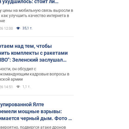
и ухудшилось: стоит ли
ваться на цены
у цены на мобильную связь выросли в
 как улучшить качество интернета в
оне
35,1 т.
26 12:00
отаем над тем, чтобы
чить комплекты с ракетами
ПВО": Зеленский заслушал
ад Драпатого и объявил о
ности, он обсудил с
х мерах
окомандующим кадровые вопросы в
нской армии
1,1 т.
26 14:51
купированной Ялте
ремели мощные взрывы:
имается черный дым. Фото и
о
 вероятно, подвергся атаке дронов