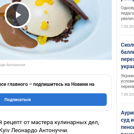
Однов
педаг
увелич
Play Video
7.08.20
Скол
балл
пере
укра
июле
Украи
назв
услови
рсе главного – подпишитесь на Новини на
перех
7.08.20
Подписаться
Аури
суд 
 рецепт от мастера кулинарных дел,
пенс
 Kyiv Леонардо Антонуччи.