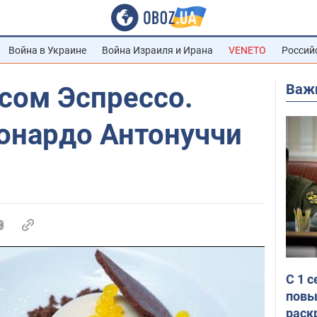
Война в Украине
Война Израиля и Ирана
VENETO
Россий
Важ
сом Эспрессо.
еонардо Антонуччи
С 1 
повы
раск