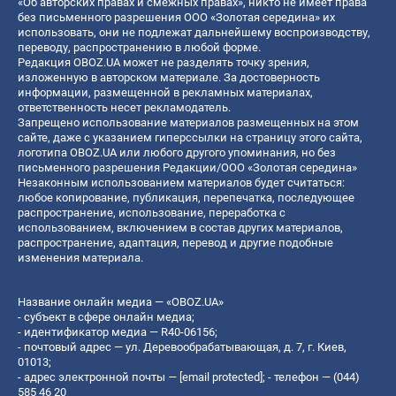
«Об авторских правах и смежных правах», никто не имеет права
без письменного разрешения ООО «Золотая середина» их
использовать, они не подлежат дальнейшему воспроизводству,
переводу, распространению в любой форме.
Редакция OBOZ.UA может не разделять точку зрения,
изложенную в авторском материале. За достоверность
информации, размещенной в рекламных материалах,
ответственность несет рекламодатель.
Запрещено использование материалов размещенных на этом
сайте, даже с указанием гиперссылки на страницу этого сайта,
логотипа OBOZ.UA или любого другого упоминания, но без
письменного разрешения Редакции/ООО «Золотая середина»
Незаконным использованием материалов будет считаться:
любое копирование, публикация, перепечатка, последующее
распространение, использование, переработка с
использованием, включением в состав других материалов,
распространение, адаптация, перевод и другие подобные
изменения материала.
Название онлайн медиа — «OBOZ.UA»
- субъект в сфере онлайн медиа;
- идентификатор медиа — R40-06156;
- почтовый адрес — ул. Деревообрабатывающая, д. 7, г. Киев,
01013;
- адрес электронной почты —
[email protected]
; - телефон — (044)
585 46 20