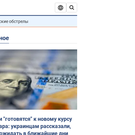
ские обстрелы
ное
и "готовятся" к новому курсу
ара: украинцам рассказали,
 ожидать в ближайшие дни