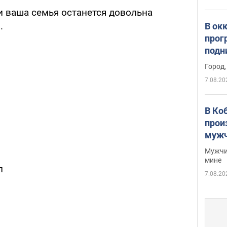
и ваша семья останется довольна
.
В ок
прог
подн
виде
Город,
7.08.20
В Ко
прои
мужч
Мужчи
мине
л
7.08.20