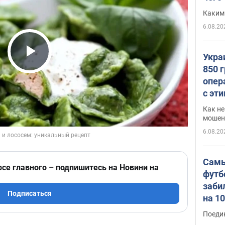
Каким
6.08.20
Укра
Play Video
850 
опер
с эт
Как не
мошен
6.08.20
Самы
рсе главного – подпишитесь на Новини на
футб
заби
Подписаться
на 1
Виде
Поеди