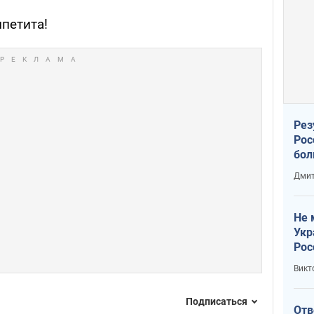
петита!
Рез
Рос
бол
Дмит
Не 
Укр
Рос
Викт
Подписаться
Отв