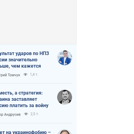
ультат ударов по НПЗ
сии значительно
ьше, чем кажется
1,4 т.
рий Томчук
месть, а стратегия:
аина заставляет
сию платить за войну
2,5 т.
ор Андрусив
ет на украинофобию –