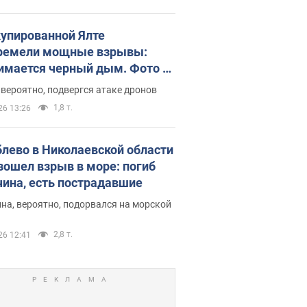
купированной Ялте
ремели мощные взрывы:
имается черный дым. Фото и
о
 вероятно, подвергся атаке дронов
1,8 т.
26 13:26
блево в Николаевской области
зошел взрыв в море: погиб
ина, есть пострадавшие
на, вероятно, подорвался на морской
2,8 т.
26 12:41