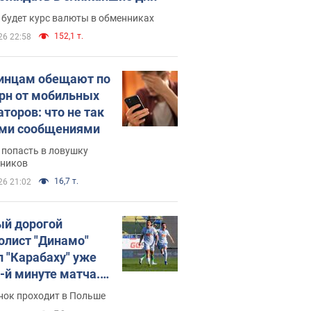
 будет курс валюты в обменниках
152,1 т.
26 22:58
инцам обещают по
грн от мобильных
аторов: что не так
ими сообщениями
 попасть в ловушку
ников
16,7 т.
26 21:02
й дорогой
олист "Динамо"
л "Карабаху" уже
0-й минуте матча.
о
нок проходит в Польше