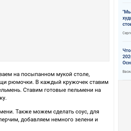
"Мы
худ
сто
отч
Серг
рак
Что
202
Осн
нов
Васи
ываем на посыпанном мукой столе,
щи рюмочки. В каждый кружочек ставим
ельмень. Ставим готовые пельмени на
ку.
мени. Также можем сделать соус, для
 перчим, добавляем немного зелени и