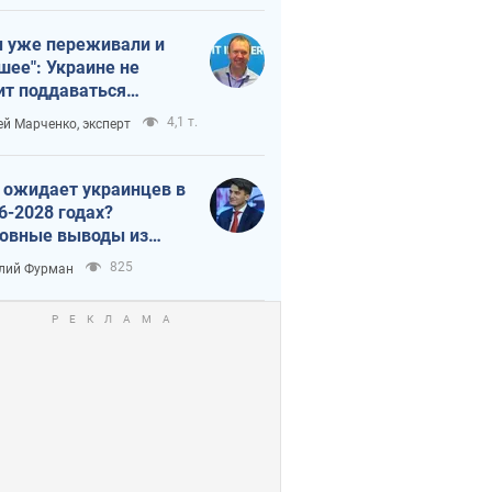
 уже переживали и
шее": Украине не
ит поддаваться
аянию из-за
4,1 т.
ей Марченко, эксперт
етного террора
 ожидает украинцев в
6-2028 годах?
овные выводы из
ых прогнозов от НБУ
825
лий Фурман