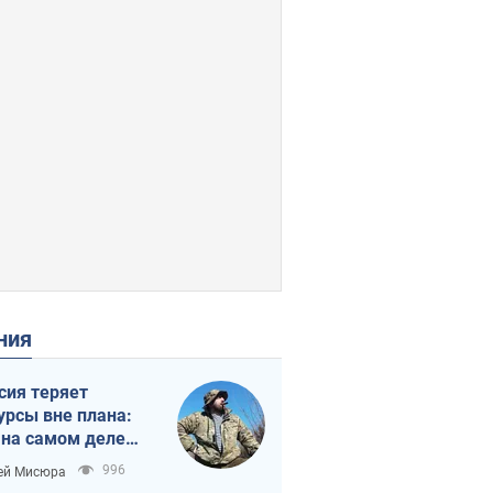
ения
сия теряет
урсы вне плана:
 на самом деле
тует темп войны
996
ей Мисюра