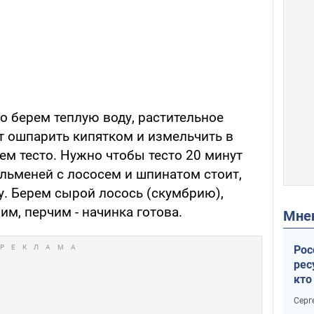
о берем теплую воду, растительное
т ошпарить кипятком и измельчить в
ем тесто. Нужно чтобы тесто 20 минут
ельменей с лососем и шпинатом стоит,
у. Берем сырой лосось (скумбрию),
им, перчим - начинка готова.
Мн
Рос
рес
кто
дик
Серг