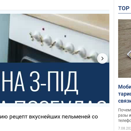
TO
Моби
тари
связ
жало
Почем
разы и
ию рецепт вкуснейших пельменей со
телеф
7.08.20