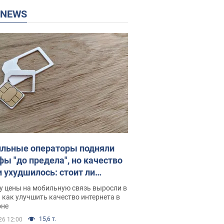
P NEWS
льные операторы подняли
фы "до предела", но качество
и ухудшилось: стоит ли
ваться на цены
у цены на мобильную связь выросли в
 как улучшить качество интернета в
оне
15,6 т.
26 12:00