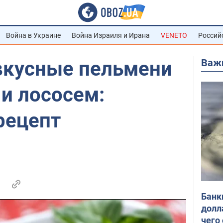
Война в Украине
Война Израиля и Ирана
VENETO
Россий
Важ
вкусные пельмени
и лососем:
рецепт
Банк
долл
чего