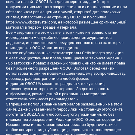
ссылки на сайт OBOZ.UA, а для интернет-изданий - при
получении письменного разрешения на их использование и при
обязательном размещении прямой, открытой для поисковых
систем, гиперссылки на страницу OBOZ.UA по ссылке
https://www.obozrevatel.com
, на которой размещен оригинальный
материал в первом абзаце материала.
Все материалы на этом сайте, в том числе интервью, статьи,
исследования – служебные произведения журналистов
редакции, исключительные имущественные права на которые
принадлежат ООО «Золотая середина».
На все опубликованные фотоматериалы Getty Images редакция
имеет имущественные права, защищаемые законом Украины
«Об авторских правах и смежных правах», никто не имеет права
без письменного разрешения ООО «Золотая середина» их
использовать, они не подлежат дальнейшему воспроизводству,
переводу, распространению в любой форме.
Редакция OBOZ.UA может не разделять точку зрения,
изложенную в авторском материале. За достоверность
информации, размещенной в рекламных материалах,
ответственность несет рекламодатель.
Запрещено использование материалов размещенных на этом
сайте, даже с указанием гиперссылки на страницу этого сайта,
логотипа OBOZ.UA или любого другого упоминания, но без
письменного разрешения Редакции/ООО «Золотая середина»
Незаконным использованием материалов будет считаться:
любое копирование, публикация, перепечатка, последующее
распространение, использование, переработка с