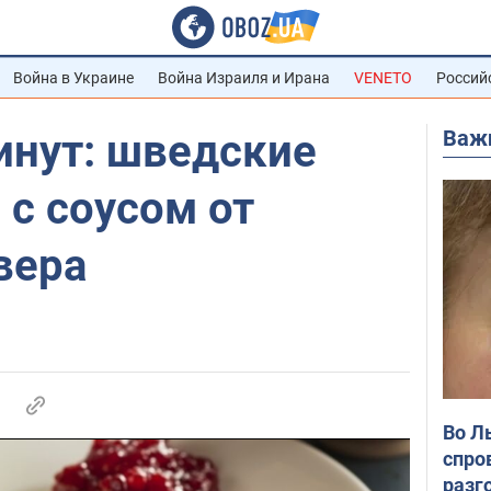
Война в Украине
Война Израиля и Ирана
VENETO
Россий
Важ
инут: шведские
с соусом от
вера
Во Л
спро
разг