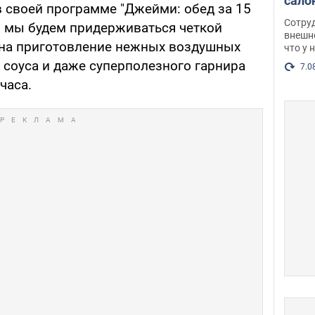
сало
 своей программе "Джейми: обед за 15
оско
Сотру
ли мы будем придерживаться четкой
посл
внешн
о на приготовление нежных воздушных
что у 
разг
 соуса и даже суперполезного гарнира
Фото
7.0
часа.