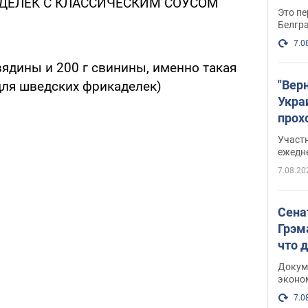
ДЕЛЕК С КЛАССИЧЕСКИМ СОУСОМ
Это пе
Белгр
7.0
вядины и 200 г свинины, именно такая
"Вер
для шведских фрикаделек)
Укра
прох
плак
Участ
ежедн
7.08.20
Сена
Грэм
что 
Докум
эконо
7.0