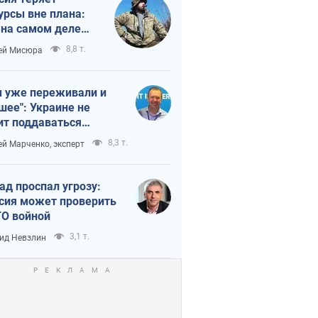
урсы вне плана:
 на самом деле
тует темп войны
8,8 т.
ей Мисюра
 уже переживали и
шее": Украине не
ит поддаваться
аянию из-за
8,3 т.
ей Марченко, эксперт
етного террора
ад проспал угрозу:
сия может проверить
О войной
3,1 т.
ид Невзлин