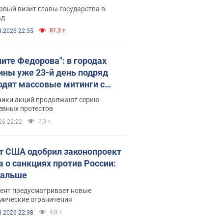
рвый визит главы государства в
ад
81,3 т.
8.2026 22:55
ните Федорова": в городах
ины уже 23-й день подряд
одят массовые митинги с
атами. Фото и видео
ники акций продолжают серию
евных протестов
2,3 т.
26 22:22
т США одобрил законопроект
а о санкциях против России:
дальше
ент предусматривает новые
мические ограничения
4,8 т.
8.2026 22:38