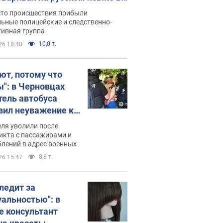
рутке: полиция составила
сто происшествия прибыли
нистративный протокол.
ьные полицейские и следственно-
тивная группа
о
10,0 т.
26 18:40
ют, потому что
ы": в Черновцах
тель автобуса
вил неуважение к
инским военным и
ля уволили после
тился за это.
икта с пассажирами и
лений в адрес военных
о
8,8 т.
26 15:47
следит за
уальностью": в
е консультант