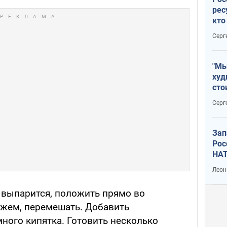
рес
кто
дик
Серг
"Мы
худ
сто
отч
Серг
рак
Зап
Рос
НАТ
Леон
ь выпарится, положить прямо во
жем, перемешать. Добавить
ного кипятка. Готовить несколько