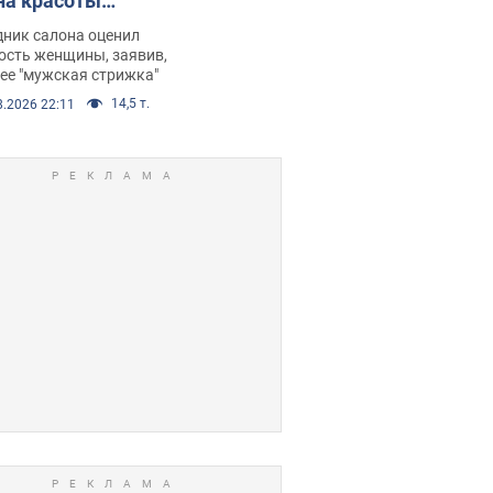
на красоты
рбил женщину
дник салона оценил
е химиотерапии,
ость женщины, заявив,
нее "мужская стрижка"
орелся скандал.
14,5 т.
8.2026 22:11