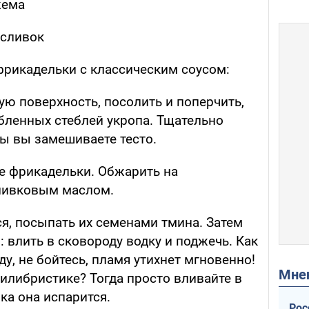
жема
 сливок
фрикадельки с классическим соусом:
ю поверхность, посолить и поперчить,
убленных стеблей укропа. Тщательно
бы вы замешиваете тесто.
е фрикадельки. Обжарить на
оливковым маслом.
я, посыпать их семенами тмина. Затем
влить в сковороду водку и поджечь. Как
ду, не бойтесь, пламя утихнет мгновенно!
Мн
илибристике? Тогда просто вливайте в
ка она испарится.
Рос