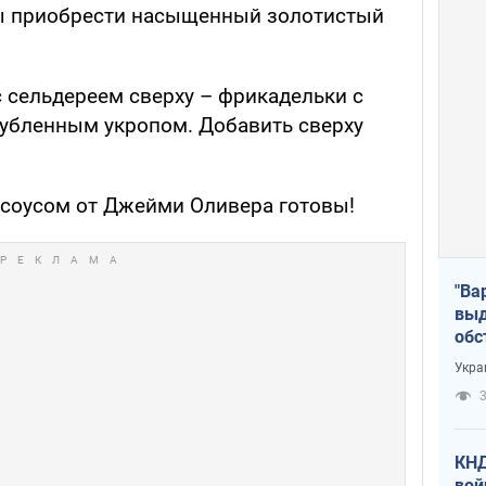
ы приобрести насыщенный золотистый
с сельдереем сверху – фрикадельки с
рубленным укропом. Добавить сверху
 соусом от Джейми Оливера готовы!
"Ва
выд
обс
дро
Укра
офи
3
КНД
вой