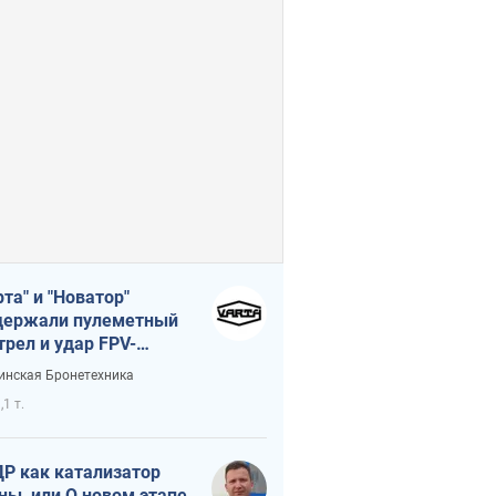
рта" и "Новатор"
ержали пулеметный
трел и удар FPV-
на, сохранив жизнь
инская Бронетехника
церу ВСУ
,1 т.
Р как катализатор
ны, или О новом этапе