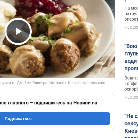
марш
На ме
адми
патрул
опера
Виде
7.08.20
Play Video
"Вою
глуп
води
проя
укра
Водите
попла
конфл
оскорб
Виде
7.08.20
рсе главного – подпишитесь на Новини на
"Не 
Подписаться
секс
Киев