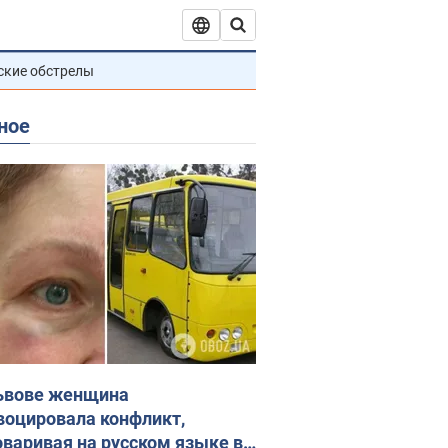
ские обстрелы
ное
ьвове женщина
воцировала конфликт,
оваривая на русском языке в