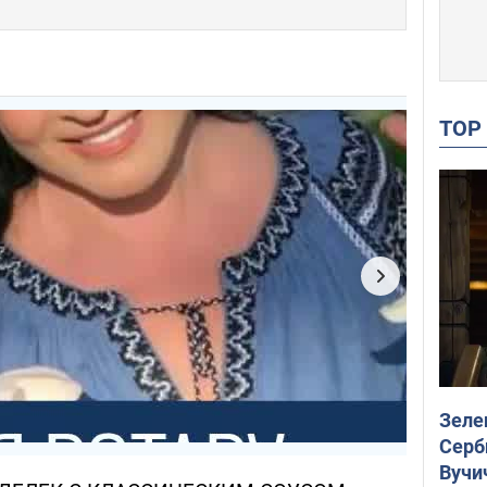
TO
Зеле
Серб
Вучи