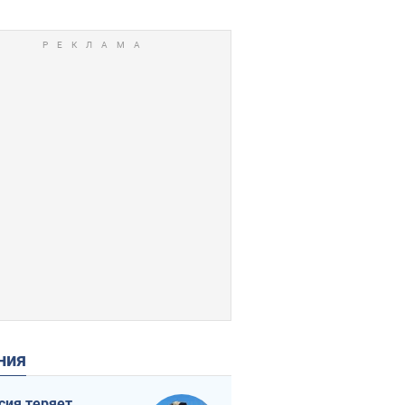
ения
сия теряет