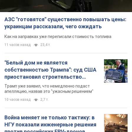
АЗС "готовятся" существенно повышать цены:
украинцам рассказали, чего ожидать
Как на заправках уже переписали стоимость топлива
11 часов назад
23,4 т.
"Белый дом не является
собственностью Трампа": суд США
приостановил строительство
бального зала стоимостью 400 млн
Трамп уже заявил, что немедленно подаст
долларов
апелляцию, назвав это "ужасным решением"
10 часов назад
2,7 т.
Война меняет не только тактику: в
НГУ показали инженерные решения
против российских FPV-дронов.