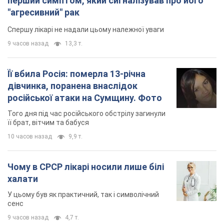
перший симптом, який сигналізував про його
"агресивний" рак
Спершу лікарі не надали цьому належної уваги
9 часов назад
13,3 т.
Її вбила Росія: померла 13-річна
дівчинка, поранена внаслідок
російської атаки на Сумщину. Фото
Того дня під час російського обстрілу загинули
її брат, вітчим та бабуся
10 часов назад
9,9 т.
Чому в СРСР лікарі носили лише білі
халати
У цьому був як практичний, так і символічний
сенс
9 часов назад
4,7 т.