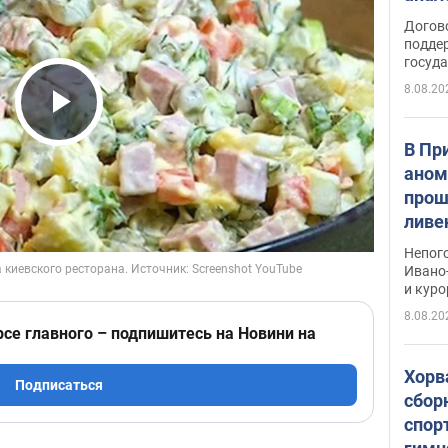
Догов
поддер
госуд
8.08.20
Play Video
В Пр
аном
прош
ливе
прев
Непог
Виде
Ивано
и кур
8.08.20
рсе главного – подпишитесь на Новини на
Хорв
Подписаться
сбор
спор