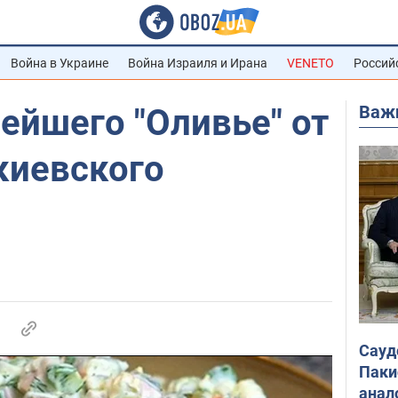
Война в Украине
Война Израиля и Ирана
VENETO
Россий
Важ
ейшего "Оливье" от
киевского
Сауд
Паки
анал