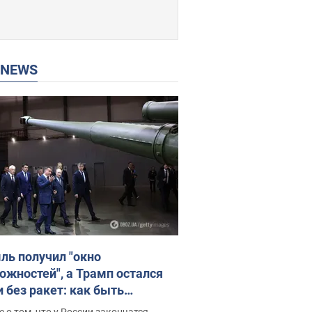
P NEWS
ль получил "окно
ожностей", а Трамп остался
и без ракет: как быть
ине? Интервью с Мельником
 о том, что у России закончатся