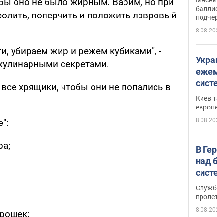
обы оно не было жирным. Варим, но при
баллис
солить, поперчить и положить лавровый
подче
8.08.20
ти, убираем жир и режем кубиками", -
Укра
кулинарными секретами.
ежем
сист
 все хрящики, чтобы они не попались в
Зеле
Киев т
европ
8.08.20
":
ра;
В Ге
над 
сист
Служб
проле
8.08.20
рошек;