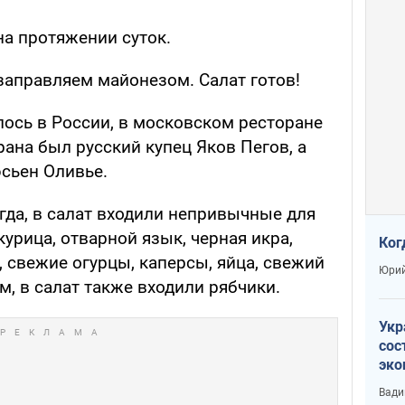
на протяжении суток.
аправляем майонезом. Салат готов!
лось в России, в московском ресторане
ана был русский купец Яков Пегов, а
сьен Оливье.
тогда, в салат входили непривычные для
курица, отварной язык, черная икра,
Ког
 свежие огурцы, каперсы, яйца, свежий
Юрий
, в салат также входили рябчики.
Укр
сос
эко
Ест
Вади
тун