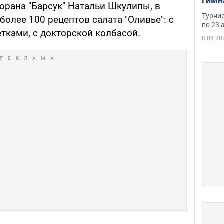
гимн
орана "Барсук" Натальи Шкулипы, в
офиц
Турнир
олее 100 рецептов салата "Оливье": с
на ч
по 23 
етками, с докторской колбасой.
осно
8.08.20