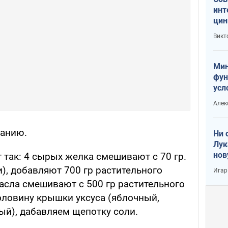
инт
цин
или
Викт
Тра
Мин
фун
усл
вое
Алек
ланию.
Ни 
Лук
нов
т так: 4 сырых желка смешивают с 70 гр.
и), добавляют 700 гр растительного
Игар
асла смешивают с 500 гр растительного
оловину крышки уксуса (яблочный,
ый), дабавляем щепотку соли.