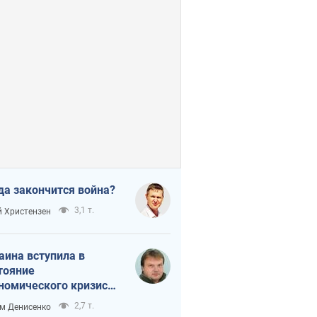
да закончится война?
3,1 т.
 Христензен
аина вступила в
тояние
номического кризиса.
ь ли свет в конце
2,7 т.
м Денисенко
неля?