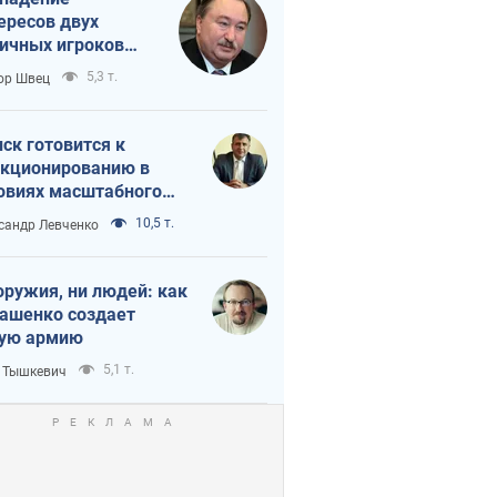
ересов двух
ичных игроков
 тайный план
5,3 т.
ор Швец
мпа и Путина?
ск готовится к
кционированию в
овиях масштабного
нного кризиса
10,5 т.
сандр Левченко
оружия, ни людей: как
ашенко создает
ую армию
5,1 т.
 Тышкевич