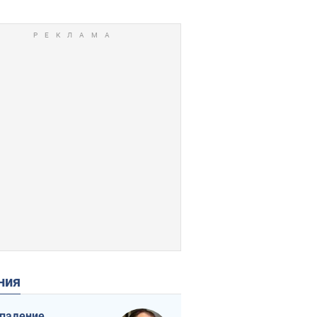
ения
падение