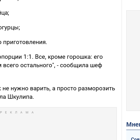
ца;
огурцы;
о приготовления.
порции 1:1. Все, кроме горошка: его
 всего остального", - сообщила шеф
е нужно варить, а просто разморозить
ила Шкулипа.
Мн
Сов