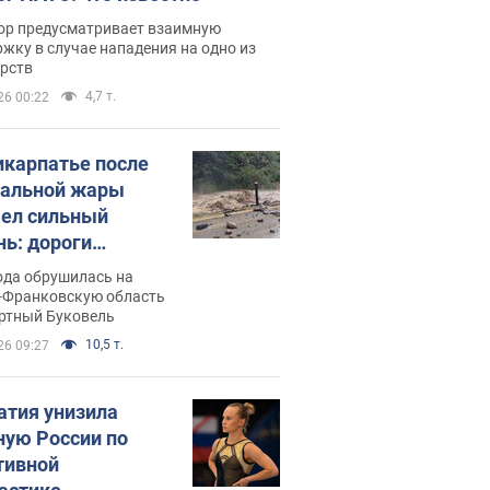
ор предусматривает взаимную
жку в случае нападения на одно из
арств
4,7 т.
26 00:22
икарпатье после
альной жары
ел сильный
нь: дороги
ратились в реки.
ода обрушилась на
о
-Франковскую область
ортный Буковель
10,5 т.
26 09:27
атия унизила
ную России по
тивной