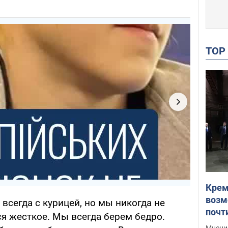
TO
Крем
возм
 всегда с курицей, но мы никогда не
почт
я жесткое. Мы всегда берем бедро.
Укра
Мнение