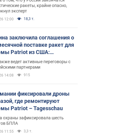
тические ракеты, крайне опасно,
ркнул эксперт
18,3 т.
26 12:00
ина заключила соглашения о
есячной поставке ракет для
емы Patriot из США:
нский раскрыл подробности
акже ведет активные переговоры с
ейскими партнерами
915
26 14:08
рмании фиксировали дроны
базой, где ремонтируют
емы Patriot – Tagesschau
а охраны зафиксировала шесть
тов БПЛА
3,3 т.
26 11:55