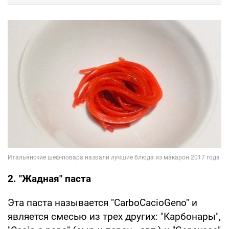
2. "Жадная" паста
Эта паста называется "CarboCacioGeno" и
является смесью из трех других: "Карбонары",