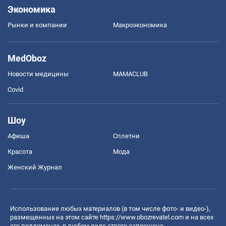
Экономика
Рынки и компании
Mакроэкономика
MedOboz
Новости медицины
MAMACLUB
Covid
Шоу
Афиша
Сплетни
Красота
Мода
Женский Журнал
Использование любых материалов (в том числе фото- и видео-),
размещенных на этом сайте
https://www.obozrevatel.com
и на всех
его поддоменах, в любом виде строго запрещено.