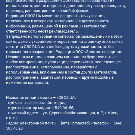
без письменного разрешения ООО «Золотая середина» их
использовать, они не подлежат дальнейшему воспроизводству,
переводу, распространению в любой форме.
Редакция OBOZ.UA может не разделять точку зрения,
изложенную в авторском материале. За достоверность
информации, размещенной в рекламных материалах,
ответственность несет рекламодатель.
Запрещено использование материалов размещенных на этом
сайте, даже с указанием гиперссылки на страницу этого сайта,
логотипа OBOZ.UA или любого другого упоминания, но без
письменного разрешения Редакции/ООО «Золотая середина»
Незаконным использованием материалов будет считаться:
любое копирование, публикация, перепечатка, последующее
распространение, использование, переработка с
использованием, включением в состав других материалов,
распространение, адаптация, перевод и другие подобные
изменения материала.
Название онлайн медиа — «OBOZ.UA»
- субъект в сфере онлайн медиа;
- идентификатор медиа — R40-06156;
- почтовый адрес — ул. Деревообрабатывающая, д. 7, г. Киев,
01013;
- адрес электронной почты —
[email protected]
; - телефон — (044)
585 46 20