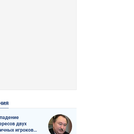
ения
падение
ересов двух
ичных игроков