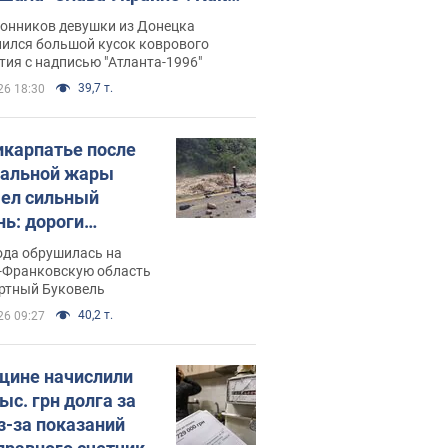
илась судьба Подкопаевой,
лонников девушки из Донецка
рая 30 лет назад завоевала
нился большой кусок коврового
ия с надписью "Атланта-1996"
ото" Олимпиады
39,7 т.
26 18:30
икарпатье после
альной жары
ел сильный
нь: дороги
ратились в реки.
ода обрушилась на
о
-Франковскую область
ортный Буковель
40,2 т.
26 09:27
ине начислили
ыс. грн долга за
из-за показаний