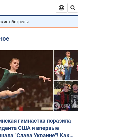
ские обстрелы
ное
инская гимнастка поразила
идента США и впервые
шала "Слава Украине"! Как