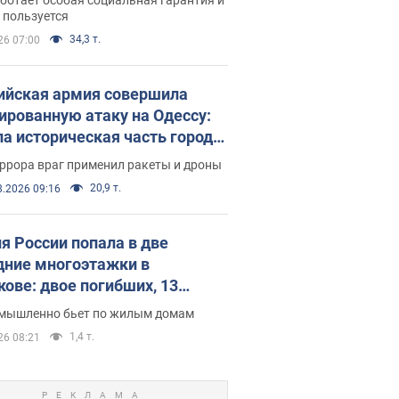
е поселился
 пользуется
34,3 т.
26 07:00
ийская армия совершила
ированную атаку на Одессу:
ла историческая часть города,
 пострадавшие. Фото и видео
ррора враг применил ракеты и дроны
20,9 т.
8.2026 09:16
я России попала в две
дние многоэтажки в
кове: двое погибших, 13
радавших
умышленно бьет по жилым домам
1,4 т.
26 08:21