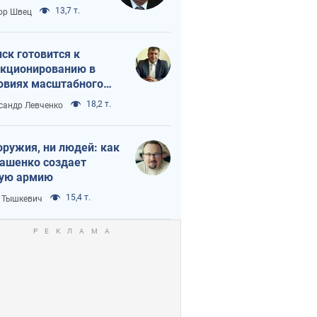
 тайный план
13,7 т.
ор Швец
мпа и Путина?
ск готовится к
кционированию в
овиях масштабного
нного кризиса
18,2 т.
сандр Левченко
оружия, ни людей: как
ашенко создает
ую армию
15,4 т.
 Тышкевич