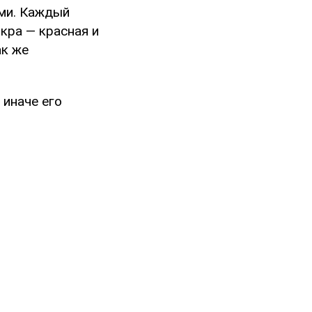
ими. Каждый
кра — красная и
ак же
 иначе его