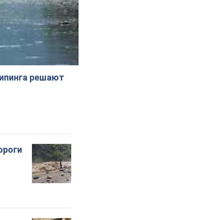
жипинга решают
ороги