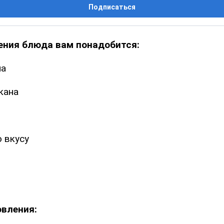
Подписаться
ения блюда вам понадобится:
на
кана
о вкусу
овления: