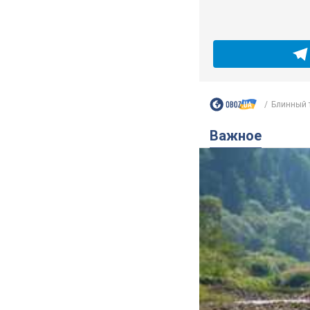
Блинный т
Важное