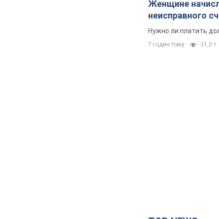
Женщине начисли
неисправного с
Нужно ли платить до
7 годин тому
31,0 т.