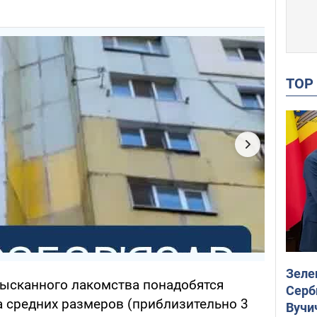
TO
Зеле
зысканного лакомства понадобятся
Серб
 средних размеров (приблизительно 3
Вучи