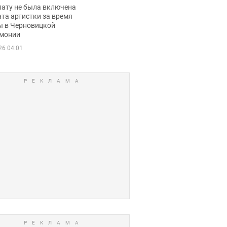
ько получала
лату не была включена
ца
та артистки за время
ы в Черновицкой
монии
26 04:01