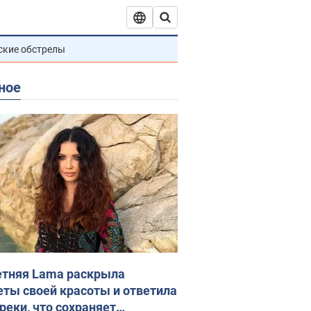
ские обстрелы
ное
етняя Lama раскрыла
еты своей красоты и ответила
реки, что сохраняет