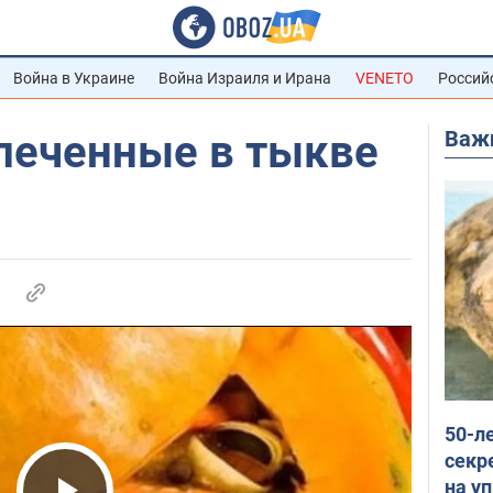
Война в Украине
Война Израиля и Ирана
VENETO
Россий
Важ
апеченные в тыкве
50-л
секр
на уп