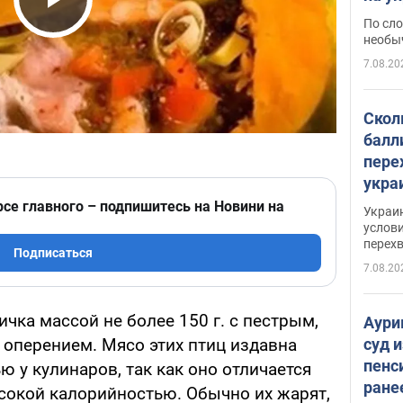
моло
Play Video
По сло
необы
7.08.20
Скол
балл
пере
укра
июле
рсе главного – подпишитесь на Новини на
Украи
назв
услови
перех
Подписаться
7.08.20
ичка массой не более 150 г. с пестрым,
Аури
суд 
 оперением. Мясо этих птиц издавна
пенс
 у кулинаров, так как оно отличается
ране
окой калорийностью. Обычно их жарят,