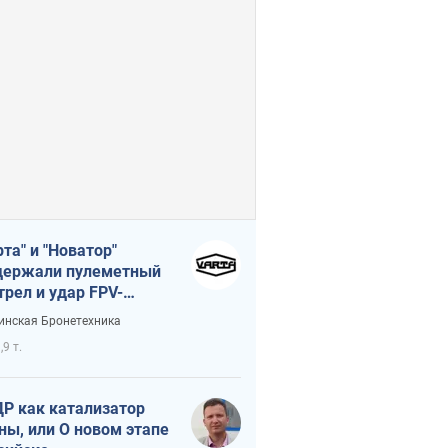
рта" и "Новатор"
ержали пулеметный
трел и удар FPV-
на, сохранив жизнь
инская Бронетехника
церу ВСУ
,9 т.
Р как катализатор
ны, или О новом этапе