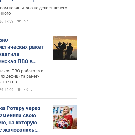
дость, ведь у нее нет детей
вам певицы, она не делает ничего
чного
5,7 т.
26 17:39
ько
истических ракет
хватила
инская ПВО в
: в Минобороны
нская ПВО работала в
али цифру
ях дефицита ракет-
ватчиков
7,0 т.
26 15:09
ка Ротару через
изменила свою
ию, на которую
е жаловалась: