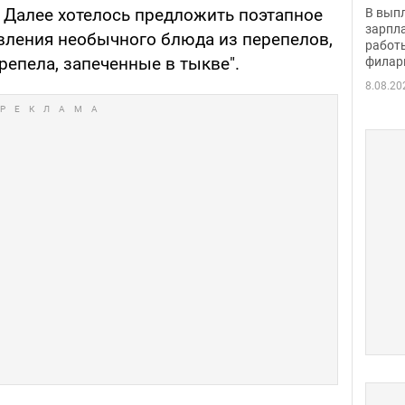
скол
. Далее хотелось предложить поэтапное
В вып
певи
зарпла
вления необычного блюда из перепелов,
работ
репела, запеченные в тыкве".
филар
8.08.20