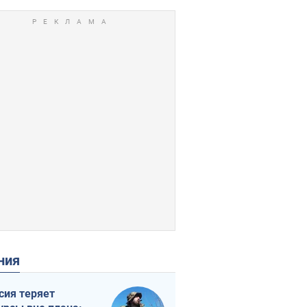
ения
сия теряет