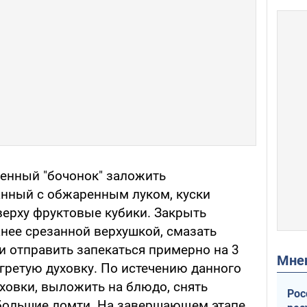
енный "бочонок" заложить
нный с обжаренным луком, куски
верху фруктовые кубики. Закрыть
ее срезанной верхушкой, смазать
 отправить запекаться примерно на 3
Мн
гретую духовку. По истечению данного
ховки, выложить на блюдо, снять
Рос
ебольшие ломти. На завершающем этапе