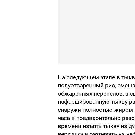
На следующем этапе в тыкв
полуотваренный рис, смеша
обжаренных перепелов, а с
нафаршированную тыкву ран
снаружи полностью жиром и
часа в предварительно разо
времени изъять тыкву из ду
верхушку и разрезать на н