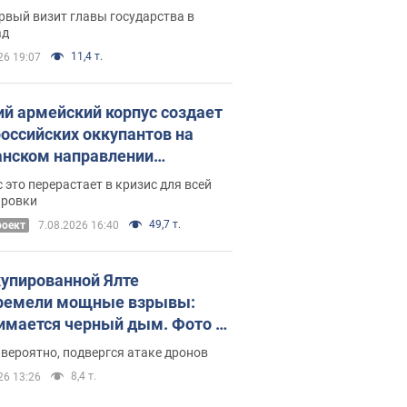
рвый визит главы государства в
ад
11,4 т.
26 19:07
ий армейский корпус создает
российских оккупантов на
нском направлении
ический дискомфорт: как это
 это перерастает в кризис для всей
ось
ировки
49,7 т.
роект
7.08.2026 16:40
купированной Ялте
ремели мощные взрывы:
имается черный дым. Фото и
о
 вероятно, подвергся атаке дронов
8,4 т.
26 13:26