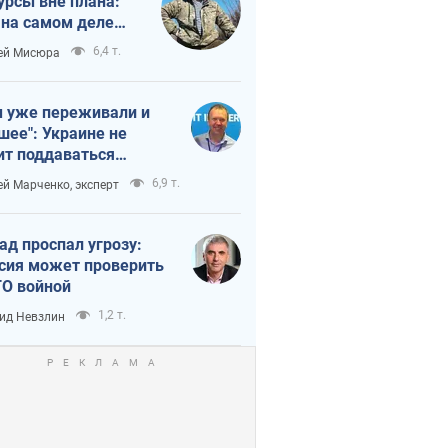
урсы вне плана:
 на самом деле
тует темп войны
6,4 т.
ей Мисюра
 уже переживали и
шее": Украине не
ит поддаваться
аянию из-за
6,9 т.
ей Марченко, эксперт
етного террора
ад проспал угрозу:
сия может проверить
О войной
1,2 т.
ид Невзлин