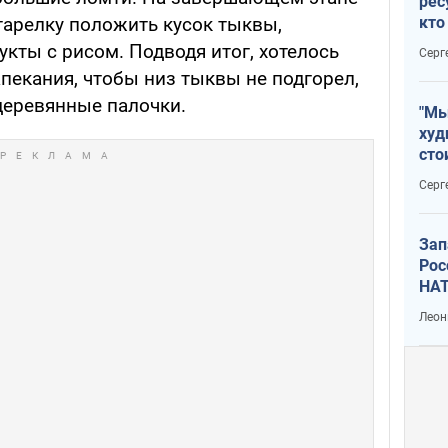
рес
кто
арелку положить кусок тыквы,
дик
кты с рисом. Подводя итог, хотелось
Серг
пекания, чтобы низ тыквы не подгорел,
деревянные палочки.
"Мы
худ
сто
отч
Серг
рак
Зап
Рос
НАТ
Леон