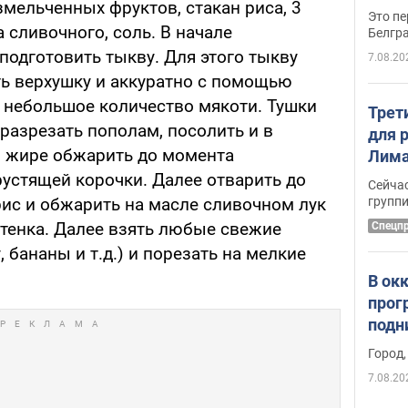
 измельченных фруктов, стакан риса, 3
Это пе
 сливочного, соль. В начале
Белгр
подготовить тыкву. Для этого тыкву
7.08.20
ь верхушку и аккуратно с помощью
и небольшое количество мякоти. Тушки
Трет
разрезать пополам, посолить и в
для 
м жире обжарить до момента
Лима
крит
рустящей корочки. Далее отварить до
Сейчас
удал
групп
рис и обжарить на масле сливочном лук
ттенка. Далее взять любые свежие
Спецп
, бананы и т.д.) и порезать на мелкие
В ок
прог
подн
виде
Город,
7.08.20