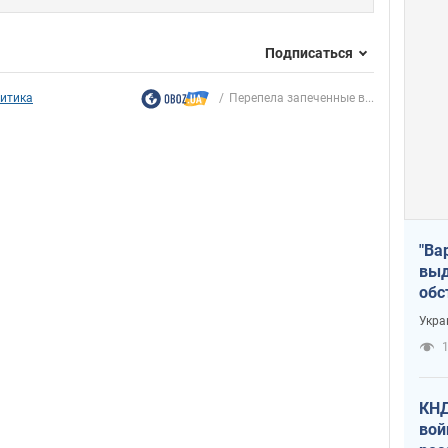
Подписаться
итика
Перепела запеченные в...
"Ва
выд
обс
дро
Укра
офи
1
КНД
вой