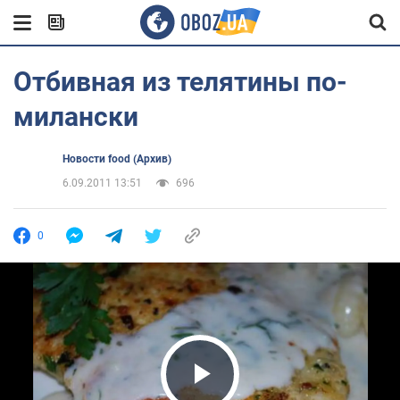
Отбивная из телятины по-
милански
Новости food (Архив)
6.09.2011 13:51
696
0