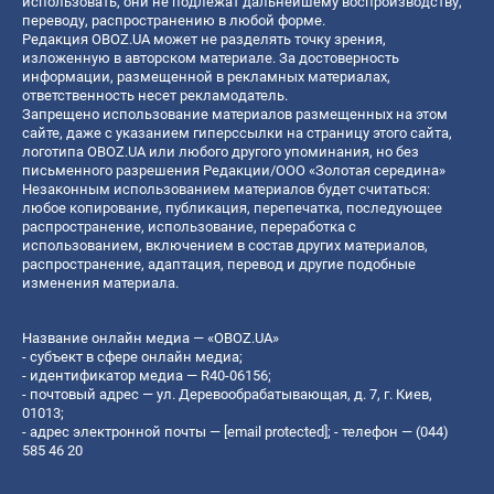
использовать, они не подлежат дальнейшему воспроизводству,
переводу, распространению в любой форме.
Редакция OBOZ.UA может не разделять точку зрения,
изложенную в авторском материале. За достоверность
информации, размещенной в рекламных материалах,
ответственность несет рекламодатель.
Запрещено использование материалов размещенных на этом
сайте, даже с указанием гиперссылки на страницу этого сайта,
логотипа OBOZ.UA или любого другого упоминания, но без
письменного разрешения Редакции/ООО «Золотая середина»
Незаконным использованием материалов будет считаться:
любое копирование, публикация, перепечатка, последующее
распространение, использование, переработка с
использованием, включением в состав других материалов,
распространение, адаптация, перевод и другие подобные
изменения материала.
Название онлайн медиа — «OBOZ.UA»
- субъект в сфере онлайн медиа;
- идентификатор медиа — R40-06156;
- почтовый адрес — ул. Деревообрабатывающая, д. 7, г. Киев,
01013;
- адрес электронной почты —
[email protected]
; - телефон — (044)
585 46 20