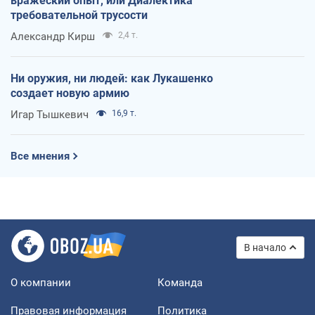
вражеский опыт, или Диалектика
требовательной трусости
Александр Кирш
2,4 т.
Ни оружия, ни людей: как Лукашенко
создает новую армию
Игар Тышкевич
16,9 т.
Все мнения
В начало
О компании
Команда
Правовая информация
Политика