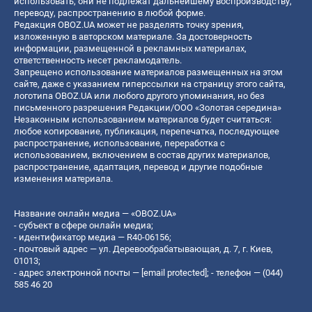
использовать, они не подлежат дальнейшему воспроизводству,
переводу, распространению в любой форме.
Редакция OBOZ.UA может не разделять точку зрения,
изложенную в авторском материале. За достоверность
информации, размещенной в рекламных материалах,
ответственность несет рекламодатель.
Запрещено использование материалов размещенных на этом
сайте, даже с указанием гиперссылки на страницу этого сайта,
логотипа OBOZ.UA или любого другого упоминания, но без
письменного разрешения Редакции/ООО «Золотая середина»
Незаконным использованием материалов будет считаться:
любое копирование, публикация, перепечатка, последующее
распространение, использование, переработка с
использованием, включением в состав других материалов,
распространение, адаптация, перевод и другие подобные
изменения материала.
Название онлайн медиа — «OBOZ.UA»
- субъект в сфере онлайн медиа;
- идентификатор медиа — R40-06156;
- почтовый адрес — ул. Деревообрабатывающая, д. 7, г. Киев,
01013;
- адрес электронной почты —
[email protected]
; - телефон — (044)
585 46 20