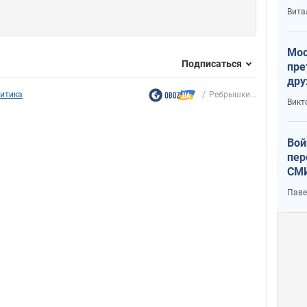
с У
Вита
Мос
Подписаться
пре
дру
зав
итика
Ребрышки...
Викт
Кит
Вой
пер
СМИ
You
Паве