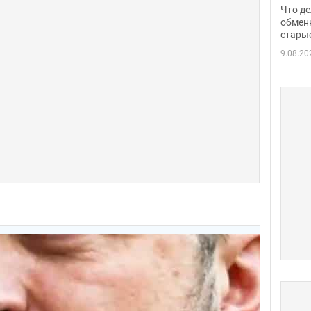
прин
Что де
обме
обмен
стары
таки
9.08.20