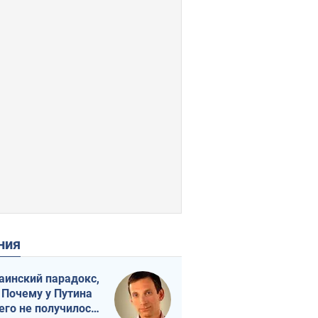
ения
аинский парадокс,
 Почему у Путина
его не получилось