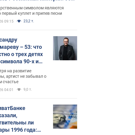
 не рассказывают в школе
арственным символом являются
 первый куплет и припев песни
23,2 т.
26 09:15
сандру
мареву – 53: что
стно о трех детях
-символа 90-х и
они выглядят
тря на развитие
ы, артист не забывал о
м счастье
9,0 т.
26 04:01
иватБанке
казали,
твительны ли
ары 1996 года: