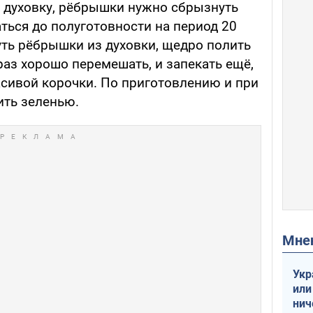
ю духовку, рёбрышки нужно сбрызнуть
аться до полуготовности на период 20
ть рёбрышки из духовки, щедро полить
раз хорошо перемешать, и запекать ещё,
асивой корочки. По приготовлению и при
ить зеленью.
Мн
Укр
или
нич