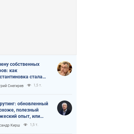
лену собственных
ов: как
стантиновка стала
вной идеологической
1,5 т.
рий Снегирев
ушкой для российских
упантов
рутинг: обновленный
похоже, полезный
жеский опыт, или
лектика
1,5 т.
сандр Кирш
бовательной трусости