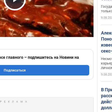
этом
Play Video
Госуд
только
9.08.20
Алек
Поно
изве
секс
как 
рсе главного – подпишитесь на Новини на
Несмо
карьер
лично
Подписаться
9.08.20
В Пр
расс
дейс
долл