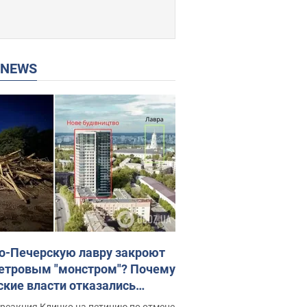
P NEWS
о-Печерскую лавру закроют
етровым "монстром"? Почему
ские власти отказались
новить строительство
реакция Кличко на петицию по отмене