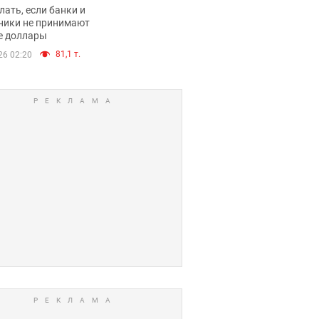
имают ли
лать, если банки и
нники и банки
ники не принимают
е доллары
е купюры
81,1 т.
26 02:20