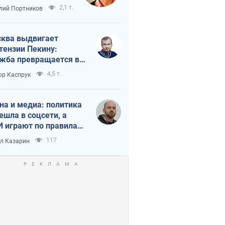
краиной
2,1 т.
лий Портников
ква выдвигает
тензии Пекину:
жба превращается в
исимость России от
4,5 т.
ор Каспрук
ая
на и медиа: политика
ешла в соцсети, а
 играют по правилам
Tube
117
л Казарин