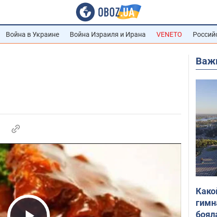
Война в Украине
Война Израиля и Ирана
VENETO
Россий
Важ
Како
гимн
боял