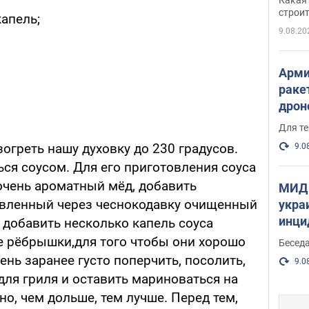
небо
строи
капель;
веру
9.08.20
Арми
раке
дрон
здан
Для те
и ви
огреть нашу духовку до 230 градусов.
9.0
ся соусом. Для его приготовления соуса
очень ароматный мёд, добавить
МИД 
вленный через чеснокодавку очищенный
укра
инци
 добавить несколько капель соуса
прои
ые рёбрышки,для того чтобы они хорошо
Беседа
нь заранее густо поперчить, посолить,
9.0
для гриля и оставить мариноваться на
но, чем дольше, тем лучше. Перед тем,