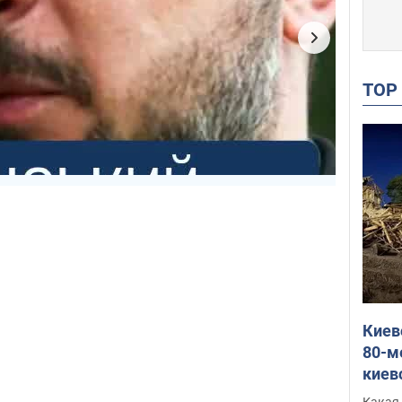
TO
Киев
80-м
киев
оста
Какая 