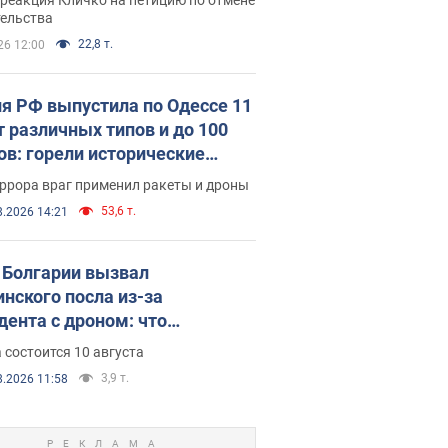
скреба "московского
тельства
ющего"
22,8 т.
26 12:00
я РФ выпустила по Одессе 11
т различных типов и до 100
ов: горели исторические
ия, есть пострадавшие. Фото
ррора враг применил ракеты и дроны
део
53,6 т.
8.2026 14:21
Болгарии вызвал
инского посла из-за
дента с дроном: что
зошло
 состоится 10 августа
3,9 т.
8.2026 11:58