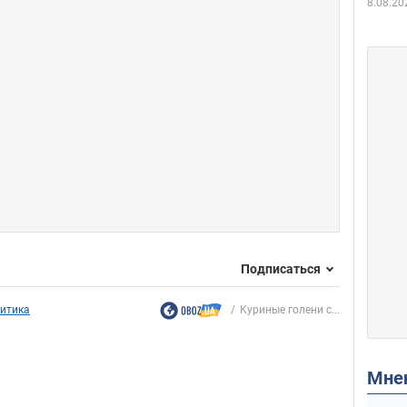
8.08.20
Подписаться
итика
Куриные голени с...
Мн