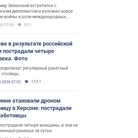
рвью с Безсмертным
ир Зеленский встретился с
нским дипломатом и изложил новое
ие войны и роли международных
ров в борьбе с Россией
8,5 т.
26 07:00
еве в результате российской
и пострадали четыре
века. Фото
продолжает регулярный ракетный
р столицы
17,3 т.
8.2026 07:02
ияне атаковали дроном
ницу в Херсоне: пострадали
аботницы
пострадали четыре женщины, и они не
венные раненые за сутки