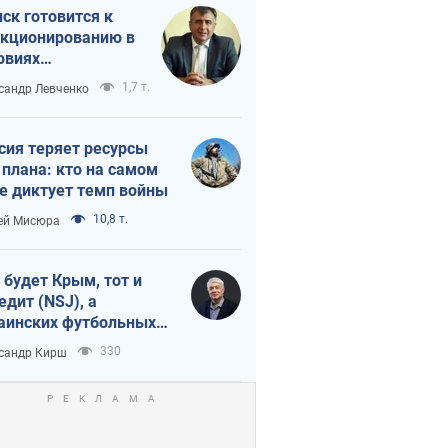
ск готовится к
кционированию в
овиях
штабного
1,7 т.
сандр Левченко
нного кризиса
сия теряет ресурсы
 плана: кто на самом
е диктует темп войны
10,8 т.
ей Мисюра
 будет Крым, тот и
едит (NSJ), а
аинских футбольных
овников могут
330
сандр Кирш
вать убийцами