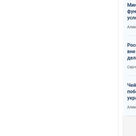
Мин
фун
усл
мас
Алек
вое
Рос
вне
дел
Серг
Чей
поб
укр
чин
Алек
наз