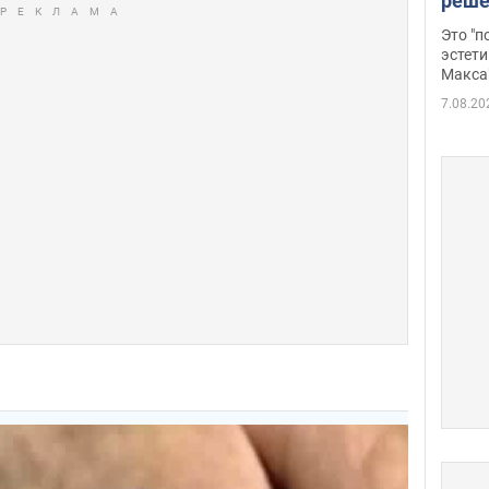
реше
росс
Это "
дрон
эстети
Макса
7.08.20