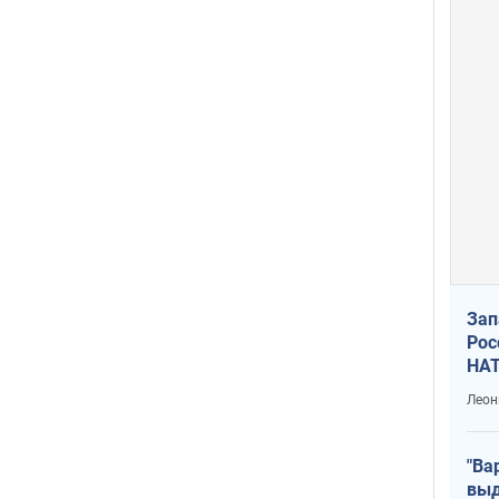
Зап
Рос
НАТ
Леон
"Ва
выд