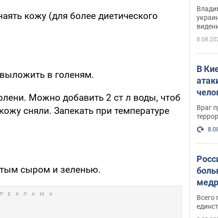
Инте
Владим
аять кожу (для более диетического
украи
виден
партне
8.08.20
В Ки
 выложить в голеням.
атак
чело
лени. Можно добавить 2 ст л воды, чтоб
Враг 
 кожу сняли. Запекать при температуре
терро
8.0
Росс
ртым сыром и зеленью.
боль
медр
Всего 
единст