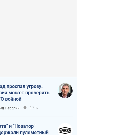
ад проспал угрозу:
сия может проверить
О войной
4,7 т.
ид Невзлин
рта" и "Новатор"
ержали пулеметный