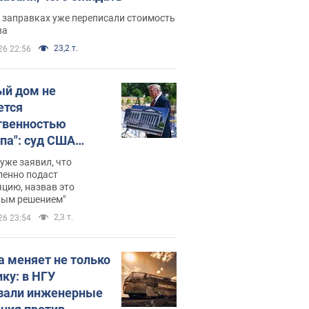
 заправках уже переписали стоимость
ва
23,2 т.
26 22:56
ый дом не
ется
твенностью
па": суд США
становил
уже заявил, что
ительство
ленно подаст
цию, назвав это
ного зала
ным решением"
мостью 400 млн
2,3 т.
26 23:54
аров
а меняет не только
ику: в НГУ
зали инженерные