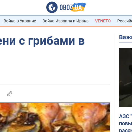
Война в Украине
Война Израиля и Ирана
VENETO
Россий
Важ
ни с грибами в
АЗС 
повы
расс