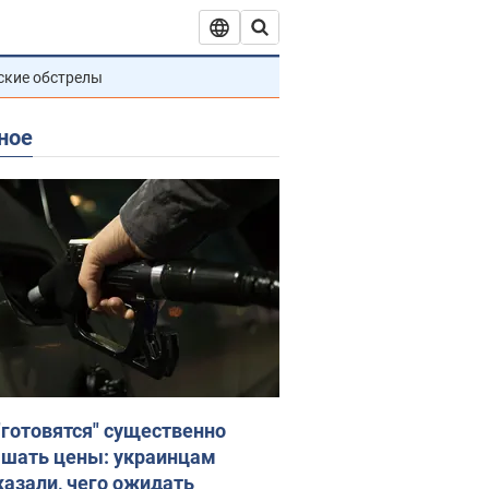
ские обстрелы
ное
"готовятся" существенно
шать цены: украинцам
казали, чего ожидать