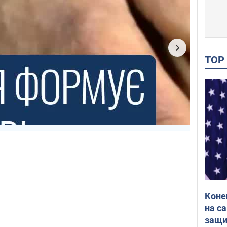
TO
Коне
на с
защи