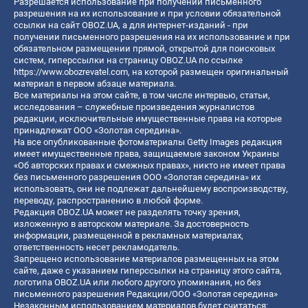
Разрешается использование при получении письменного
разрешения на их использование и при условии обязательной
ссылки на сайт OBOZ.UA, а для интернет-изданий - при
получении письменного разрешения на их использование и при
обязательном размещении прямой, открытой для поисковых
систем, гиперссылки на страницу OBOZ.UA по ссылке
https://www.obozrevatel.com
, на которой размещен оригинальный
материал в первом абзаце материала.
Все материалы на этом сайте, в том числе интервью, статьи,
исследования – служебные произведения журналистов
редакции, исключительные имущественные права на которые
принадлежат ООО «Золотая середина».
На все опубликованные фотоматериалы Getty Images редакция
имеет имущественные права, защищаемые законом Украины
«Об авторских правах и смежных правах», никто не имеет права
без письменного разрешения ООО «Золотая середина» их
использовать, они не подлежат дальнейшему воспроизводству,
переводу, распространению в любой форме.
Редакция OBOZ.UA может не разделять точку зрения,
изложенную в авторском материале. За достоверность
информации, размещенной в рекламных материалах,
ответственность несет рекламодатель.
Запрещено использование материалов размещенных на этом
сайте, даже с указанием гиперссылки на страницу этого сайта,
логотипа OBOZ.UA или любого другого упоминания, но без
письменного разрешения Редакции/ООО «Золотая середина»
Незаконным использованием материалов будет считаться: