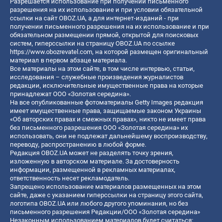
Разрешается использование при получении письменного
разрешения на их использование и при условии обязательной
ссылки на сайт OBOZ.UA, а для интернет-изданий - при
получении письменного разрешения на их использование и при
обязательном размещении прямой, открытой для поисковых
систем, гиперссылки на страницу OBOZ.UA по ссылке
https://www.obozrevatel.com
, на которой размещен оригинальный
материал в первом абзаце материала.
Все материалы на этом сайте, в том числе интервью, статьи,
исследования – служебные произведения журналистов
редакции, исключительные имущественные права на которые
принадлежат ООО «Золотая середина».
На все опубликованные фотоматериалы Getty Images редакция
имеет имущественные права, защищаемые законом Украины
«Об авторских правах и смежных правах», никто не имеет права
без письменного разрешения ООО «Золотая середина» их
использовать, они не подлежат дальнейшему воспроизводству,
переводу, распространению в любой форме.
Редакция OBOZ.UA может не разделять точку зрения,
изложенную в авторском материале. За достоверность
информации, размещенной в рекламных материалах,
ответственность несет рекламодатель.
Запрещено использование материалов размещенных на этом
сайте, даже с указанием гиперссылки на страницу этого сайта,
логотипа OBOZ.UA или любого другого упоминания, но без
письменного разрешения Редакции/ООО «Золотая середина»
Незаконным использованием материалов будет считаться: