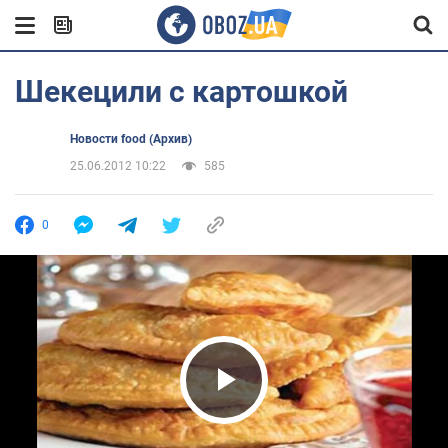
Шекецили с картошкой
Новости food (Архив)
25.06.2012 10:22
585
0
Play Video