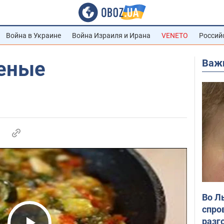
Война в Украине
Война Израиля и Ирана
VENETO
Россий
Важ
еные
Во Л
спро
разг