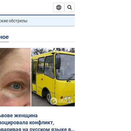
ские обстрелы
ное
ьвове женщина
воцировала конфликт,
оваривая на русском языке в