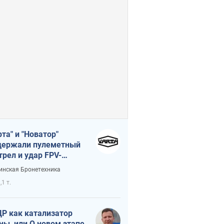
рта" и "Новатор"
ержали пулеметный
трел и удар FPV-
на, сохранив жизнь
инская Бронетехника
церу ВСУ
,1 т.
Р как катализатор
ны, или О новом этапе