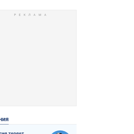
ения
сия теряет