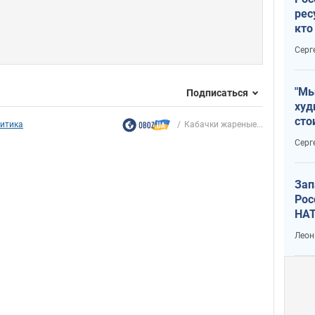
рес
кто
дик
Серг
"Мы
Подписаться
худ
сто
итика
Кабачки жареные...
отч
Серг
рак
Зап
Рос
НАТ
Леон