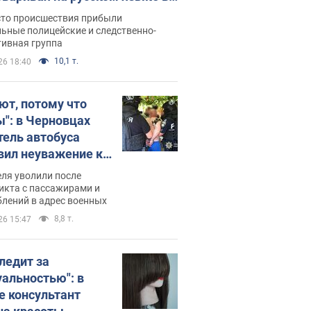
рутке: полиция составила
сто происшествия прибыли
нистративный протокол.
ьные полицейские и следственно-
тивная группа
о
10,1 т.
26 18:40
ют, потому что
ы": в Черновцах
тель автобуса
вил неуважение к
инским военным и
ля уволили после
тился за это.
икта с пассажирами и
лений в адрес военных
о
8,8 т.
26 15:47
следит за
уальностью": в
е консультант