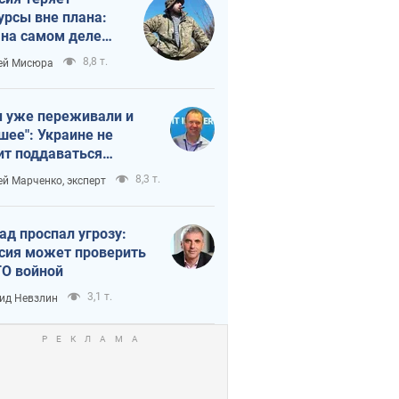
урсы вне плана:
 на самом деле
тует темп войны
8,8 т.
ей Мисюра
 уже переживали и
шее": Украине не
ит поддаваться
аянию из-за
8,3 т.
ей Марченко, эксперт
етного террора
ад проспал угрозу:
сия может проверить
О войной
3,1 т.
ид Невзлин