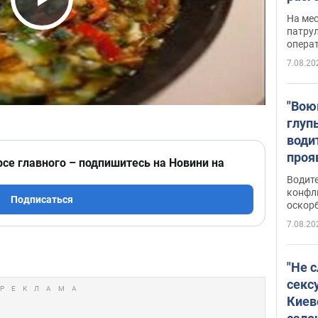
марш
Play Video
На ме
адми
патрул
опера
Виде
7.08.20
"Вою
глуп
води
проя
рсе главного – подпишитесь на Новини на
укра
Водите
попла
конфл
Подписаться
оскорб
Виде
7.08.20
"Не 
секс
Киев