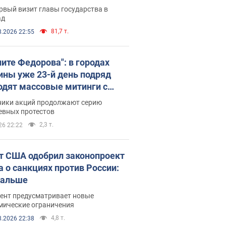
рвый визит главы государства в
ад
81,7 т.
8.2026 22:55
ните Федорова": в городах
ины уже 23-й день подряд
одят массовые митинги с
атами. Фото и видео
ники акций продолжают серию
евных протестов
2,3 т.
26 22:22
т США одобрил законопроект
а о санкциях против России:
дальше
ент предусматривает новые
мические ограничения
4,8 т.
8.2026 22:38