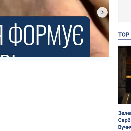
TO
Зеле
Серб
Вучи