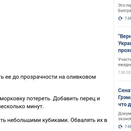
Это пе
Белгр
7.0
"Вер
Укра
прох
плак
Участ
ежедн
7.08.20
ть ее до прозрачности на оливковом
Сена
Грэм
морковку потереть. Добавить перец и
что 
несколько минут.
Докум
эконо
ать небольшими кубиками. Обвалять их в
7.0