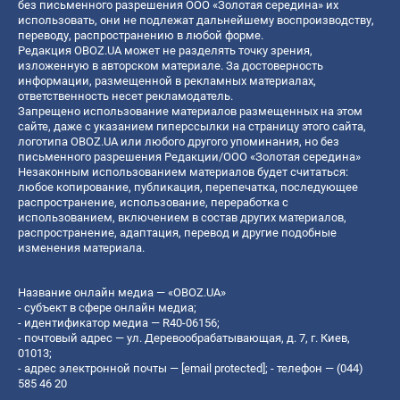
без письменного разрешения ООО «Золотая середина» их
использовать, они не подлежат дальнейшему воспроизводству,
переводу, распространению в любой форме.
Редакция OBOZ.UA может не разделять точку зрения,
изложенную в авторском материале. За достоверность
информации, размещенной в рекламных материалах,
ответственность несет рекламодатель.
Запрещено использование материалов размещенных на этом
сайте, даже с указанием гиперссылки на страницу этого сайта,
логотипа OBOZ.UA или любого другого упоминания, но без
письменного разрешения Редакции/ООО «Золотая середина»
Незаконным использованием материалов будет считаться:
любое копирование, публикация, перепечатка, последующее
распространение, использование, переработка с
использованием, включением в состав других материалов,
распространение, адаптация, перевод и другие подобные
изменения материала.
Название онлайн медиа — «OBOZ.UA»
- субъект в сфере онлайн медиа;
- идентификатор медиа — R40-06156;
- почтовый адрес — ул. Деревообрабатывающая, д. 7, г. Киев,
01013;
- адрес электронной почты —
[email protected]
; - телефон — (044)
585 46 20