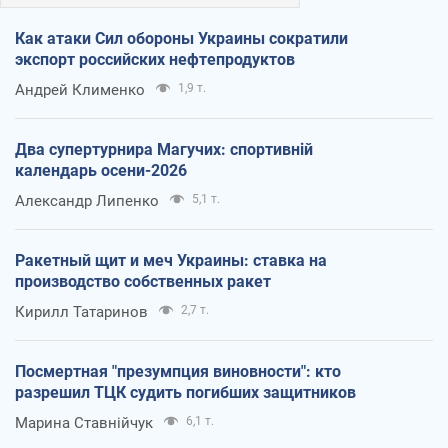
Как атаки Сил обороны Украины сократили
экспорт российских нефтепродуктов
Андрей Клименко
1,9 т.
Два супертурнира Магучих: спортивній
календарь осени-2026
Александр Липенко
5,1 т.
Ракетный щит и меч Украины: ставка на
производство собственных ракет
Кирилл Татаринов
2,7 т.
Посмертная "презумпция виновности": кто
разрешил ТЦК судить погибших защитников
Марина Ставнійчук
6,1 т.