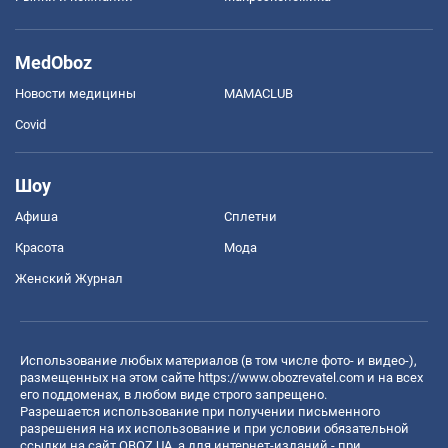
MedOboz
Новости медицины
MAMACLUB
Covid
Шоу
Афиша
Сплетни
Красота
Мода
Женский Журнал
Использование любых материалов (в том числе фото- и видео-),
размещенных на этом сайте
https://www.obozrevatel.com
и на всех
его поддоменах, в любом виде строго запрещено.
Разрешается использование при получении письменного
разрешения на их использование и при условии обязательной
ссылки на сайт OBOZ.UA, а для интернет-изданий - при