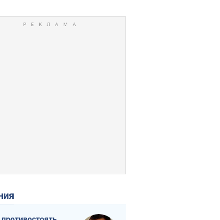
ения
 противостоять