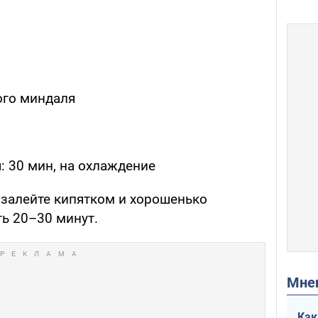
ого миндаля
я: 30 мин, на охлаждение
 залейте кипятком и хорошенько
ть 20–30 минут.
Мн
Как