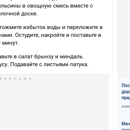
пельсины в овощную смесь вместе с
елочной доске.
 отожмите избыток воды и переложите в
ами. Остудите, накройте и поставьте в
 минут.
вьте в салат брынзу и миндаль.
усу. Подавайте с листьями латука.
Пос
дар
при
Укр
Алек
Меж
еще