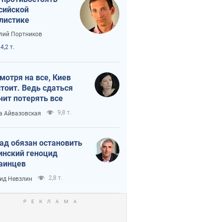
сийской
листике
лий Портников
4,2 т.
мотря на все, Киев
тоит. Ведь сдаться
чит потерять все
9,8 т.
а Айвазовская
ад обязан остановить
инский геноцид
аинцев
2,8 т.
ид Невзлин