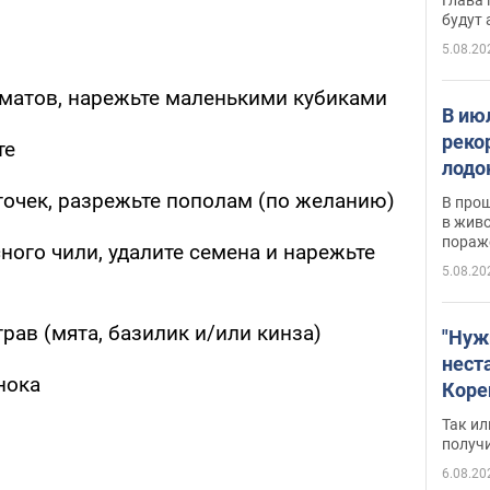
будут
5.08.20
оматов, нарежьте маленькими кубиками
В ию
реко
те
лодо
обна
точек, разрежьте пополам (по желанию)
В про
в живо
пораж
сного чили, удалите семена и нарежьте
5.08.20
трав (мята, базилик и/или кинза)
"Нуж
нест
нока
Коре
бизн
Так ил
имею
получ
пом
6.08.20