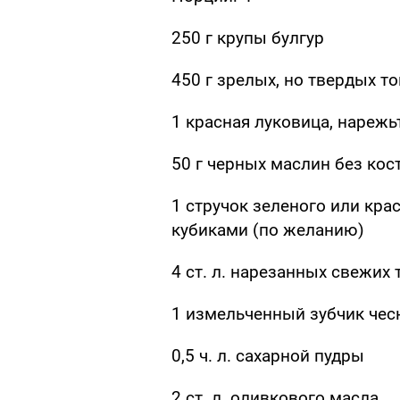
250 г крупы булгур
450 г зрелых, но твердых т
1 красная луковица, нарежь
50 г черных маслин без кос
1 стручок зеленого или кра
кубиками (по желанию)
4 ст. л. нарезанных свежих 
1 измельченный зубчик чес
0,5 ч. л. сахарной пудры
2 ст. л. оливкового масла