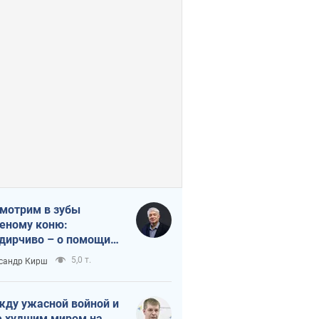
мотрим в зубы
еному коню:
дирчиво – о помощи
аине
5,0 т.
сандр Кирш
ду ужасной войной и
 худшим миром на