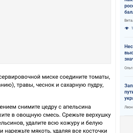
рос
бал
Вита
1
Нес
выс
зна
Ольг
сервировочной миске соедините томаты,
нию), травы, чеснок и сахарную пудру,
Зап
пут
укр
нием снимите цедру с апельсина
Леон
ите в овощную смесь. Срежьте верхушку
ельсинов, удалите всю кожуру и белую
и нарежьте мякоть, удаляя все косточки