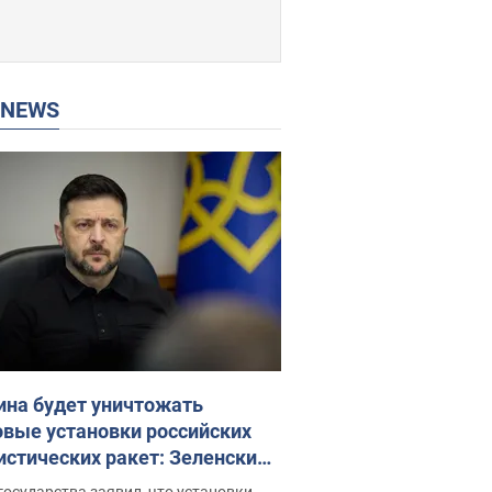
P NEWS
ина будет уничтожать
овые установки российских
истических ракет: Зеленский
ел заседание СНБО
государства заявил, что установки