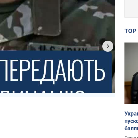
TO
Укра
пуск
балл
пров
Глава 