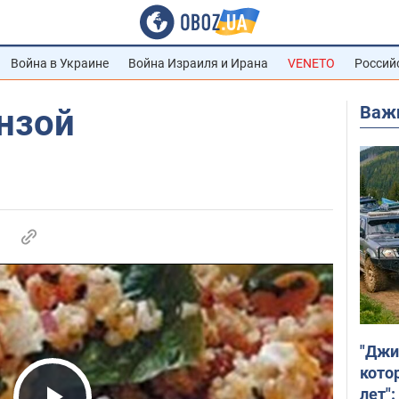
Война в Украине
Война Израиля и Ирана
VENETO
Россий
Важ
нзой
"Джи
кото
лет":