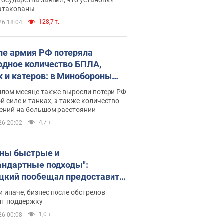
 атакованы
128,7 т.
26 18:04
ле армия РФ потеряла
рдное количество БПЛА,
к и катеров: в Минобороны
родовали статистику
шлом месяце также выросли потери РФ
й силе и танках, а также количество
ений на большом расстоянии
4,7 т.
26 20:02
ны быстрые и
андартные подходы":
цкий пообещал предоставить
есу приоритетный доступ к
и иначе, бизнес после обстрелов
щимся складским
ит поддержку
ещениям
1,0 т.
26 00:08