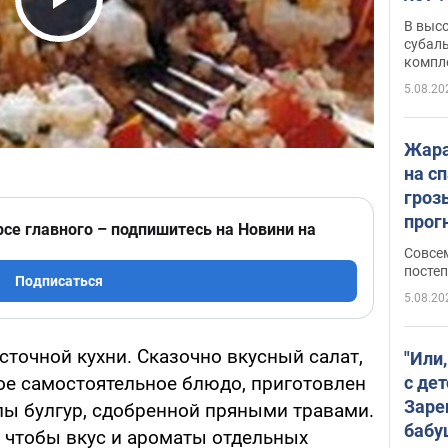
Play Video
В выс
субаль
компл
протяж
5.08.20
Жара
на с
гроз
прогн
рсе главного – подпишитесь на Новини на
ожид
Совсе
пого
постеп
Подписаться
5.08.20
точной кухни. Сказочно вкусный салат,
"Или
с дет
е самостоятельное блюдо, приготовлен
Заре
пы булгур, сдобренной пряными травами.
бабу
, чтобы вкус и ароматы отдельных