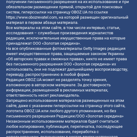
получении письменного разрешения на их использование и при
обязательном размещении прямой, открытой для поисковых
систем, гиперссылки на страницу OBOZ.UA по ссылке
https://www.obozrevatel.com
, на которой размещен оригинальный
материал в первом абзаце материала.
Все материалы на этом сайте, в том числе интервью, статьи,
исследования – служебные произведения журналистов
редакции, исключительные имущественные права на которые
принадлежат ООО «Золотая середина».
На все опубликованные фотоматериалы Getty Images редакция
имеет имущественные права, защищаемые законом Украины
«Об авторских правах и смежных правах», никто не имеет права
без письменного разрешения ООО «Золотая середина» их
использовать, они не подлежат дальнейшему воспроизводству,
переводу, распространению в любой форме.
Редакция OBOZ.UA может не разделять точку зрения,
изложенную в авторском материале. За достоверность
информации, размещенной в рекламных материалах,
ответственность несет рекламодатель.
Запрещено использование материалов размещенных на этом
сайте, даже с указанием гиперссылки на страницу этого сайта,
логотипа OBOZ.UA или любого другого упоминания, но без
письменного разрешения Редакции/ООО «Золотая середина»
Незаконным использованием материалов будет считаться:
любое копирование, публикация, перепечатка, последующее
распространение, использование, переработка с
использованием, включением в состав других материалов,