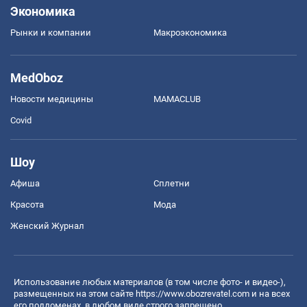
Экономика
Рынки и компании
Mакроэкономика
MedOboz
Новости медицины
MAMACLUB
Covid
Шоу
Афиша
Сплетни
Красота
Мода
Женский Журнал
Использование любых материалов (в том числе фото- и видео-),
размещенных на этом сайте
https://www.obozrevatel.com
и на всех
его поддоменах, в любом виде строго запрещено.