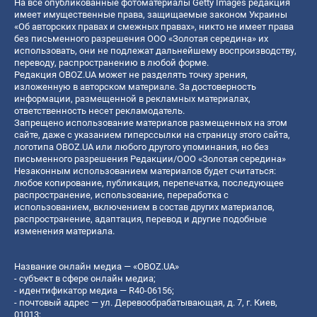
На все опубликованные фотоматериалы Getty Images редакция
имеет имущественные права, защищаемые законом Украины
«Об авторских правах и смежных правах», никто не имеет права
без письменного разрешения ООО «Золотая середина» их
использовать, они не подлежат дальнейшему воспроизводству,
переводу, распространению в любой форме.
Редакция OBOZ.UA может не разделять точку зрения,
изложенную в авторском материале. За достоверность
информации, размещенной в рекламных материалах,
ответственность несет рекламодатель.
Запрещено использование материалов размещенных на этом
сайте, даже с указанием гиперссылки на страницу этого сайта,
логотипа OBOZ.UA или любого другого упоминания, но без
письменного разрешения Редакции/ООО «Золотая середина»
Незаконным использованием материалов будет считаться:
любое копирование, публикация, перепечатка, последующее
распространение, использование, переработка с
использованием, включением в состав других материалов,
распространение, адаптация, перевод и другие подобные
изменения материала.
Название онлайн медиа — «OBOZ.UA»
- субъект в сфере онлайн медиа;
- идентификатор медиа — R40-06156;
- почтовый адрес — ул. Деревообрабатывающая, д. 7, г. Киев,
01013;